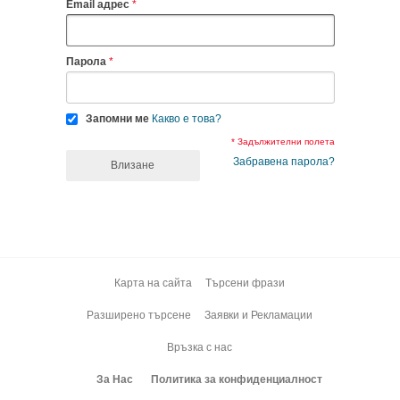
Email адрес
Парола
Запомни ме
Какво е това?
* Задължителни полета
Забравена парола?
Влизане
Карта на сайта
Търсени фрази
Разширено търсене
Заявки и Рекламации
Връзка с нас
За Нас
Политика за конфиденциалност