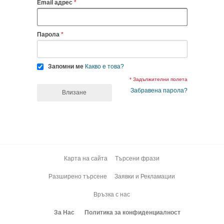
Email адрес
Парола
Запомни ме
Какво е това?
* Задължителни полета
Забравена парола?
Влизане
Карта на сайта
Търсени фрази
Разширено търсене
Заявки и Рекламации
Връзка с нас
За Нас
Политика за конфиденциалност