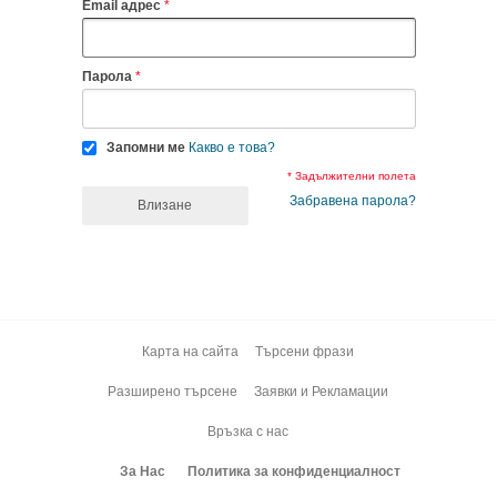
Email адрес
Парола
Запомни ме
Какво е това?
* Задължителни полета
Забравена парола?
Влизане
Карта на сайта
Търсени фрази
Разширено търсене
Заявки и Рекламации
Връзка с нас
За Нас
Политика за конфиденциалност