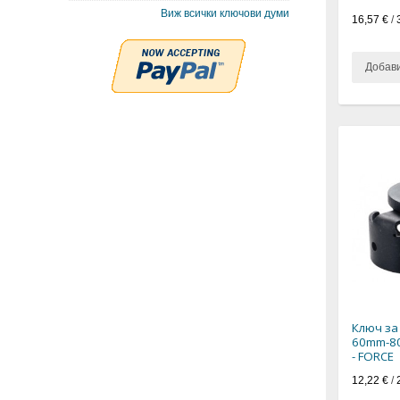
Виж всички ключови думи
16,57 €
/
Добав
Ключ за
60mm-80
- FORCE
12,22 €
/