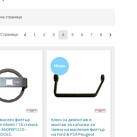
на страница
Страница:
1
2
3
4
5
6
7
8
Ново
 маслен филтър
Ключ за демонтаж и
hi 66mm / 14 стенна
монтаж за капачки за
R-36OFW1220 -
смяна на масления филтър
TOOLS.
на Ford & PSA Peugeot