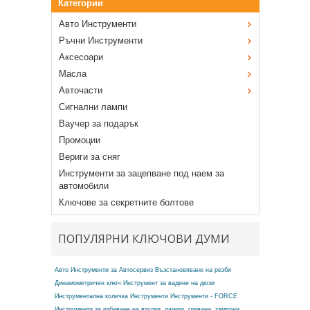
Категории
Авто Инструменти
Ръчни Инструменти
Аксесоари
Масла
Авточасти
Сигнални лампи
Ваучер за подарък
Промоции
Вериги за сняг
Инструменти за зацепване под наем за
автомобили
Ключове за секретните болтове
ПОПУЛЯРНИ КЛЮЧОВИ ДУМИ
Авто Инструменти за Автосервиз
Възстановяване на резби
Динамометричен ключ
Инструмент за вадене на дюзи
Инструментална количка
Инструменти
Инструменти - FORCE
Инструменти за избиване на втулки, лагери, главини, тампони