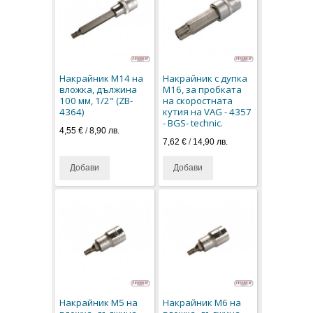
Накрайник M14 на
Накрайник с дупка
вложка, дължина
M16, за пробката
100 мм, 1/2" (ZB-
на скоростната
4364)
кутия на VAG - 4357
- BGS- technic.
4,55 €
/
8,90 лв.
7,62 €
/
14,90 лв.
Добави
Добави
Накрайник M5 на
Накрайник M6 на