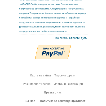
НАКЛАДКИ
Скоба за вадене на чистачки
Специализирани
инструменти за автомобилите.
Специализирани инструменти за
центровка
Товарна вилка
Усилена вилица за избиване на шарнири
и накрайници
вилица за избиване на шарнири и накрайници
инструменти за зацепване ангренажната система
инструменти за
фрезоване на легла на дюзи
инструменти зембер
пети зацепване
разпределителен вал
скоба за спирачен апарат
Виж всички ключови думи
Карта на сайта
Търсени фрази
Разширено търсене
Заявки и Рекламации
Връзка с нас
За Нас
Политика за конфиденциалност