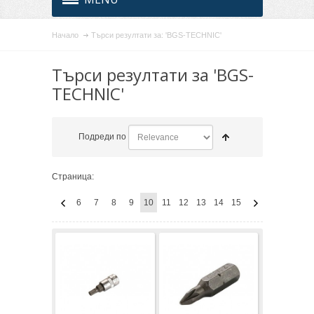
Начало
Търси резултати за: 'BGS-TECHNIC'
Търси резултати за 'BGS-
TECHNIC'
Подреди по
Страница:
6
7
8
9
10
11
12
13
14
15