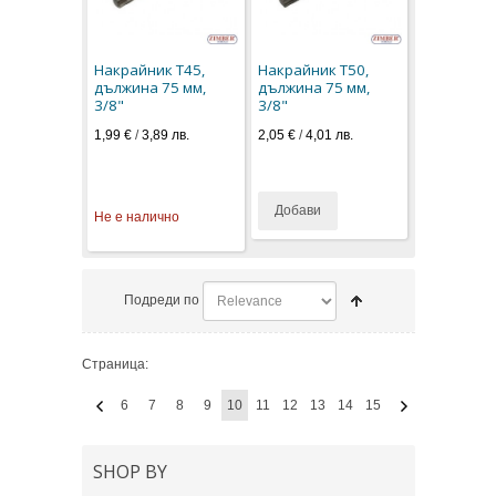
Накрайник T45,
Накрайник T50,
дължина 75 мм,
дължина 75 мм,
3/8"
3/8"
1,99 €
/
3,89 лв.
2,05 €
/
4,01 лв.
Добави
Не е налично
Подреди по
Страница:
6
7
8
9
10
11
12
13
14
15
SHOP BY