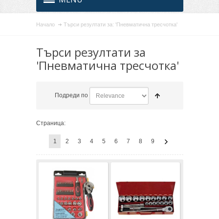
Начало
Търси резултати за: 'Пневматична тресчотка'
Търси резултати за
'Пневматична тресчотка'
Подреди по
Страница:
1
2
3
4
5
6
7
8
9