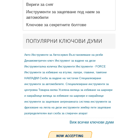
Вериги за сняг
Инструменти за зацепване под наем за
автомобили
Ключове за секретните болтове
ПОПУЛЯРНИ КЛЮЧОВИ ДУМИ
Авто Инструменти за Автосервиз
Възстановяване на резби
Динамометричен ключ
Инструмент за вадене на дюзи
Инструментална количка
Инструменти
Инструменти - FORCE
Инструменти за избиване на втулки, лагери, главини, тампони
НАКЛАДКИ
Скоба за вадене на чистачки
Специализирани
инструменти за автомобилите.
Специализирани инструменти за
центровка
Товарна вилка
Усилена вилица за избиване на шарнири
и накрайници
вилица за избиване на шарнири и накрайници
инструменти за зацепване ангренажната система
инструменти за
фрезоване на легла на дюзи
инструменти зембер
пети зацепване
разпределителен вал
скоба за спирачен апарат
Виж всички ключови думи