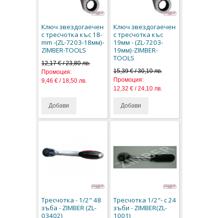
Ключ звездогаечен
Ключ звездогаечен
с тресчотка къс 18-
с тресчотка къс
mm -(ZL-7203-18мм)-
19мм - (ZL-7203-
ZIMBER-TOOLS
19мм)-ZIMBER-
TOOLS
12,17 € / 23,80 лв.
15,39 € / 30,10 лв.
Промоция:
Промоция:
9,46 € / 18,50 лв.
12,32 € / 24,10 лв.
Добави
Добави
Тресчотка - 1/2" 48
Тресчотка 1/2"- с 24
зъба - ZIMBER (ZL-
зъби - ZIMBER(ZL-
03402)
1001)