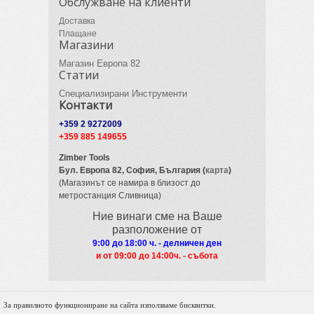
Обслужване на клиенти
Доставка
Плащане
Магазини
Магазин Европа 82
Статии
Специализирани Инструменти
Контакти
+359 2 9272009
+359 885 149655
Zimber Tools
Бул. Европа 82,
София, България (
карта
)
(Магазинът се намира в близост до
метростанция Сливница)
Ние винаги сме на Ваше
разположение от
9:00 до 18:00 ч. - делничен ден
и от 09
:00 до 14:00ч. - събота
За правилното функциониране на сайта използваме бисквитки.
© 2012 Zimber Tools. All Rights Reserved.