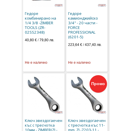
Гедоре
Гедоре
комбинирано на
камионджийско
1/4 3/8 -ZIMBER
3/4" - 20 части -
TOOLS (ZR-
FORCE
02SS2348)
PROFESSIONAL
(6201-5)
40,80 €
/
79,80 лв.
223,64 €
/
437,40 лв.
Не е налично
Не е налично
Промо
Ключ звездогаечен
Ключ звездогаечен
къс с тресчотка
с тресчотка къс 11-
10мм - ZIMBER(ZL-
mm. ZL-7203-11 -