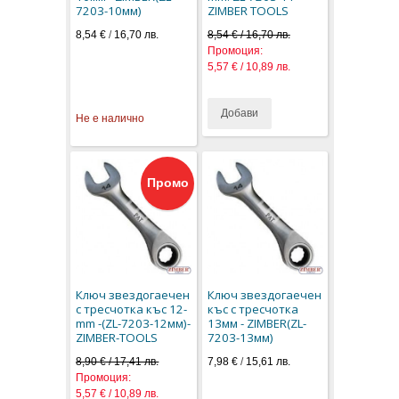
7203-10мм)
ZIMBER TOOLS
8,54 €
/
16,70 лв.
8,54 € / 16,70 лв.
Промоция:
5,57 € / 10,89 лв.
Добави
Не е налично
Промо
Ключ звездогаечен
Ключ звездогаечен
с тресчотка къс 12-
къс с тресчотка
mm -(ZL-7203-12мм)-
13мм - ZIMBER(ZL-
ZIMBER-TOOLS
7203-13мм)
8,90 € / 17,41 лв.
7,98 €
/
15,61 лв.
Промоция:
5,57 € / 10,89 лв.