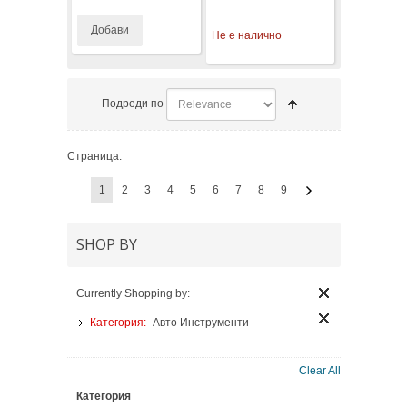
Добави
Не е налично
Подреди по
Страница:
1
2
3
4
5
6
7
8
9
SHOP BY
Currently Shopping by:
Категория:
Авто Инструменти
Clear All
Категория