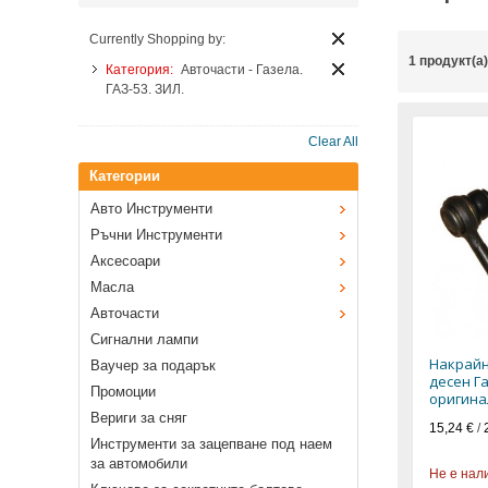
Currently Shopping by:
1 продукт(а
Категория:
Авточасти - Газела.
ГАЗ-53. ЗИЛ.
Clear All
Категории
Авто Инструменти
Ръчни Инструменти
Аксесоари
Масла
Авточасти
Сигнални лампи
Накрайн
Ваучер за подарък
десен Г
Промоции
оригина
Вериги за сняг
15,24 €
/
Инструменти за зацепване под наем
за автомобили
Не е нал