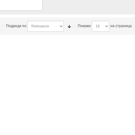
)
Подреди по
Покажи
на страница