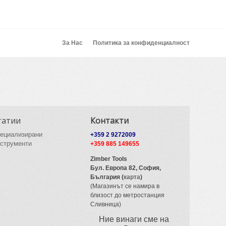
За Нас
Политика за конфиденциалност
татии
Контакти
ециализирани
+359 2 9272009
струменти
+359 885 149655
Zimber Tools
Бул. Европа 82,
София,
България (
карта
)
(Магазинът се намира в
близост до метростанция
Сливница)
Ние винаги сме на