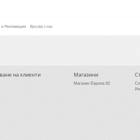
и и Рекламации
Връзка с нас
ване на клиенти
Магазини
С
Магазин Европа 82
Сп
Ин