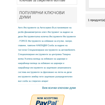
Ключове за секретните болтове
ПОПУЛЯРНИ КЛЮЧОВИ
ДУМИ
1 продукт(а
Авто Инструменти за Автосервиз
Възстановяване на
резби
Динамометричен ключ
Инструмент за вадене на
дюзи
Инструментална количка
Инструменти
Инструменти
- FORCE
Инструменти за избиване на втулки, лагери,
главини, тампони
НАКЛАДКИ
Скоба за вадене на
чистачки
Специализирани инструменти за автомобилите.
Специализирани инструменти за центровка
Товарна
вилка
Усилена вилица за избиване на шарнири и
накрайници
вилица за избиване на шарнири и
накрайници
инструменти за зацепване ангренажната
система
инструменти за фрезоване на легла на дюзи
инструменти зембер
пети зацепване разпределителен
вал
скоба за спирачен апарат
Виж всички ключови думи