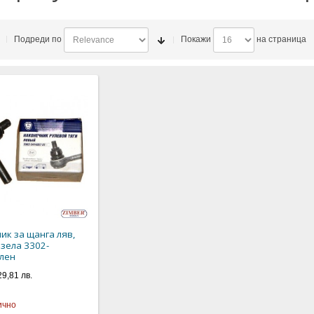
)
Подреди по
Покажи
на страница
ик за щанга ляв,
азела 3302-
лен
29,81 лв.
ично