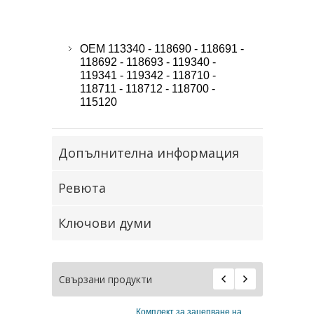
OEM 113340 - 118690 - 118691 -
118692 - 118693 - 119340 -
119341 - 119342 - 118710 -
118711 - 118712 - 118700 -
115120
Допълнителна информация
Ревюта
Ключови думи
Свързани продукти
а зацепване на
Фиксатор за