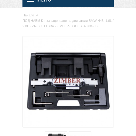
Начало
ПОД НАЕМ К-т за зацепване на двигатели BMW N43, 1.6L /
2.0L - ZR-36ETTSB45 ZIMBER-TOOLS -40.00-ЛВ-