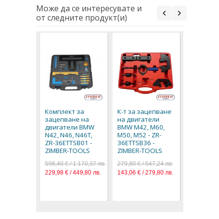
Може да се интересувате и
от следните продукт(и)
К-т за з
на двига
BMW N42,
Комплект за
К-т за зацепване
N46T - ZI
зацепване на
на двигатели
TOOLS, Z
двигатели BMW
BMW M42, M60,
36ETTSB
N42, N46, N46T,
M50, M52 - ZR-
299,70 € / 
ZR-36ETTSB01 -
36ETTSB36 -
153,23 € / 
ZIMBER-TOOLS
ZIMBER-TOOLS
598,40 € / 1 170,37 лв.
279,80 € / 547,24 лв.
229,98 € / 449,80 лв.
143,06 € / 279,80 лв.