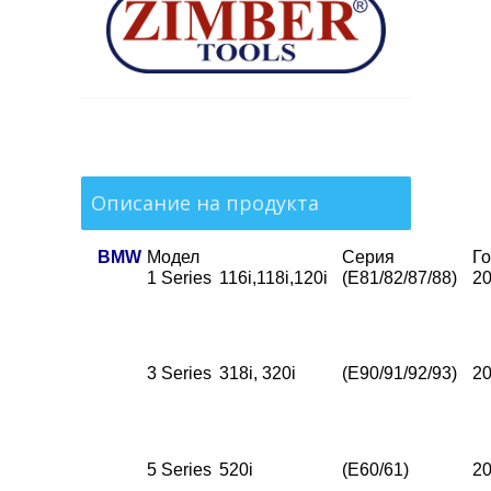
Описание на продукта
BMW
Модел
Серия
Г
1 Series
116i,118i,120i
(E81/82/87/88)
20
3 Series
318i, 320i
(E90/91/92/93)
20
5 Series
520i
(E60/61)
20