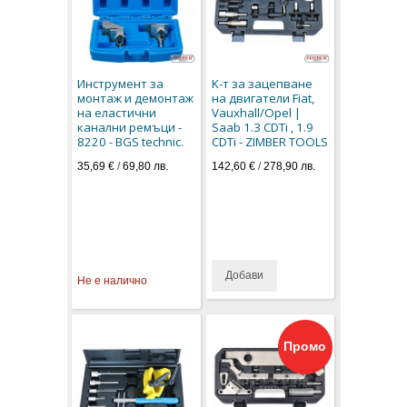
Инструмент за
K-т за зацепване
монтаж и демонтаж
на двигатели Fiat,
на еластични
Vauxhall/Opel |
канални ремъци -
Saab 1.3 CDTi , 1.9
8220 - BGS technic.
CDTi - ZIMBER TOOLS
35,69 €
/
69,80 лв.
142,60 €
/
278,90 лв.
Добави
Не е налично
Промо