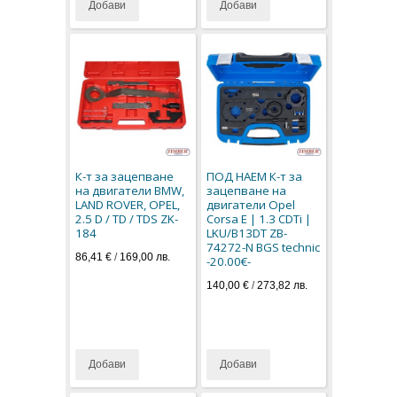
Добави
Добави
К-т за зацепване
ПОД НАЕМ К-т за
на двигатели BMW,
зацепване на
LAND ROVER, OPEL,
двигатели Opel
2.5 D / TD / TDS ZK-
Corsa E | 1.3 CDTi |
184
LKU/B13DT ZB-
74272-N BGS technic
86,41 €
/
169,00 лв.
-20.00€-
140,00 €
/
273,82 лв.
Добави
Добави