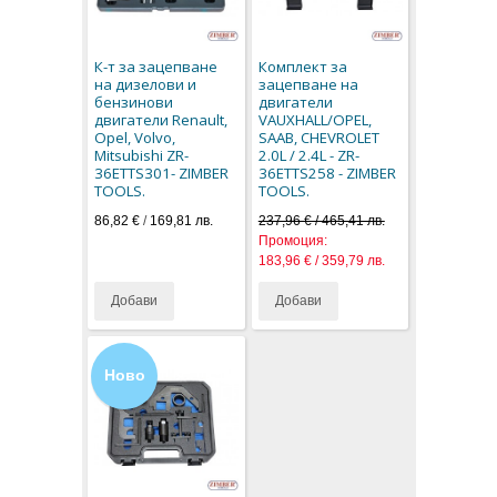
К-т за зацепване
Комплект за
на дизелови и
зацепване на
бензинови
двигатели
двигатели Renault,
VAUXHALL/OPEL,
Opel, Volvo,
SAAB, CHEVROLET
Mitsubishi ZR-
2.0L / 2.4L - ZR-
36ETTS301- ZIMBER
36ETTS258 - ZIMBER
TOOLS.
TOOLS.
86,82 €
/
169,81 лв.
237,96 € / 465,41 лв.
Промоция:
183,96 € / 359,79 лв.
Добави
Добави
Ново