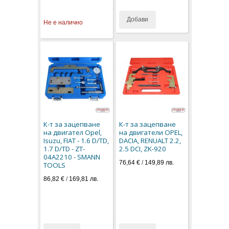
Добави
Не е налично
К-т за зацепване
К-т за зацепване
на двигател Opel,
на двигатели OPEL,
Isuzu, FIAT - 1.6 D/TD,
DACIA, RENUALT 2.2,
1.7 D/TD - ZT-
2.5 DCI, ZK-920
04A2210 - SMANN
76,64 €
/
149,89 лв.
TOOLS
86,82 €
/
169,81 лв.