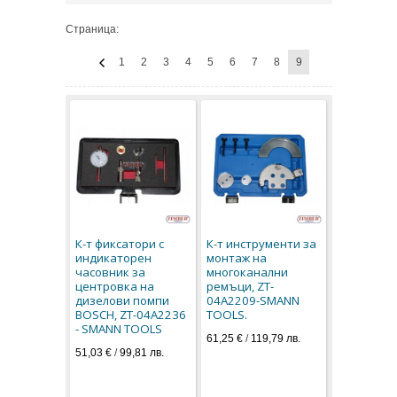
Страница:
1
2
3
4
5
6
7
8
9
К-т фиксатори с
К-т инструменти за
индикаторен
монтаж на
часовник за
многоканални
центровка на
ремъци, ZT-
дизелови помпи
04A2209-SMANN
BOSCH, ZT-04A2236
TOOLS.
- SMANN TOOLS
61,25 €
/
119,79 лв.
51,03 €
/
99,81 лв.