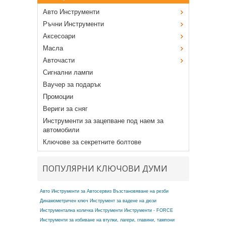
Авто Инструменти
Ръчни Инструменти
Аксесоари
Масла
Авточасти
Сигнални лампи
Ваучер за подарък
Промоции
Вериги за сняг
Инструменти за зацепване под наем за
автомобили
Ключове за секретните болтове
ПОПУЛЯРНИ КЛЮЧОВИ ДУМИ
Авто Инструменти за Автосервиз
Възстановяване на резби
Динамометричен ключ
Инструмент за вадене на дюзи
Инструментална количка
Инструменти
Инструменти - FORCE
Инструменти за избиване на втулки, лагери, главини, тампони