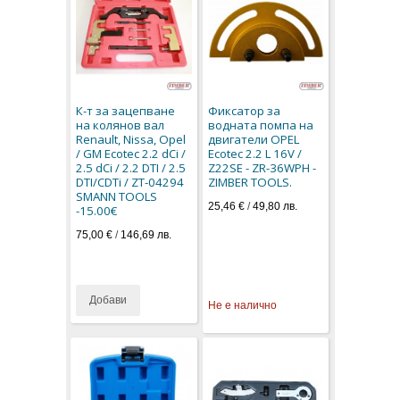
К-т за зацепване
Фиксатор за
на колянов вал
водната помпа на
Renault, Nissa, Opel
двигатели OPEL
/ GM Ecotec 2.2 dCi /
Ecotec 2.2 L 16V /
2.5 dCi / 2.2 DTI / 2.5
Z22SE - ZR-36WPH -
DTI/CDTi / ZT-04294
ZIMBER TOOLS.
SMANN TOOLS
25,46 €
/
49,80 лв.
-15.00€
75,00 €
/
146,69 лв.
Добави
Не е налично