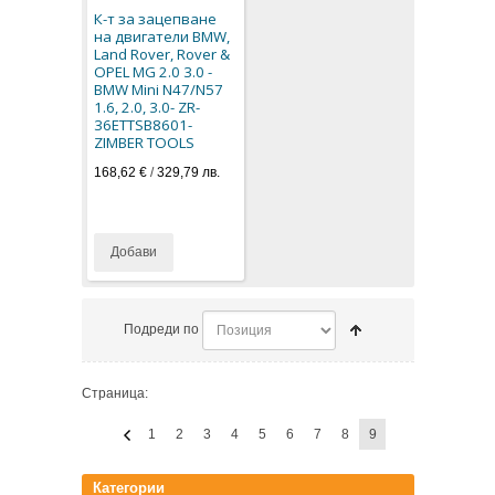
К-т за зацепване
на двигатели BMW,
Land Rover, Rover &
OPEL MG 2.0 3.0 -
BMW Mini N47/N57
1.6, 2.0, 3.0- ZR-
36ETTSB8601-
ZIMBER TOOLS
168,62 €
/
329,79 лв.
Добави
Подреди по
Страница:
1
2
3
4
5
6
7
8
9
Категории