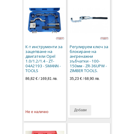
К-т инструменти за
Регулируем ключ за
зацепване на
блокиране на
двигатели Opel
ангренажни
1.0/1.2/1.4 - ZT-
зъбчатки - 100-
04A2193 - SMANN -
150мм - ZR-36UPW -
TOOLS
ZIMBER TOOLS.
86,82 €
/
169,81 лв.
35,23 €
/
68,90 лв.
Добави
Не е налично