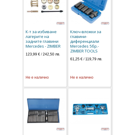
К-т за избиване
Ключ-вложки за
лагерите на
главини-
задните главини
диференциали
Mercedes - ZIMBER
Mercedes 5бр.-
ZIMBER TOOLS
123,99 €
/
242,50 лв.
61,25 €
/
119,79 лв.
Не е налично
Не е налично