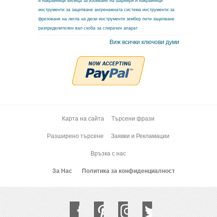
и накрайници
вилица за избиване на шарнири и накрайници
инструменти за зацепване ангренажната система
инструменти за
фрезоване на легла на дюзи
инструменти зембер
пети зацепване
разпределителен вал
скоба за спирачен апарат
Виж всички ключови думи
Карта на сайта
Търсени фрази
Разширено търсене
Заявки и Рекламации
Връзка с нас
За Нас
Политика за конфиденциалност