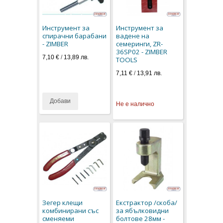
Инструмент за
Инструмент за
спирачни барабани
вадене на
- ZIMBER
семеринги, ZR-
36SP02 - ZIMBER
7,10 €
/
13,89 лв.
TOOLS
7,11 €
/
13,91 лв.
Добави
Не е налично
Зегер клещи
Екстрактор /скоба/
комбинирани със
за ябълковидни
сменяеми
болтове 28мм -