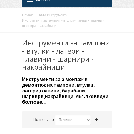
Начало
Авто Инструменти
Инструменти за тампони - втулки - лагери - главини -
шарнири - накрайници
Инструменти за тампони
- втулки - лагери -
главини - шарнири -
накрайници
Инструменти за а монтаж и
демонтаж на тампони, втулки,
лагери,главини, барабани,
шарнири,накрайници, ябълковидни
болтове...
Подреди по