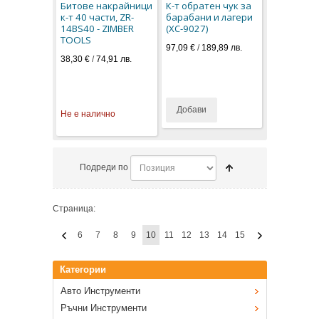
Битове накрайници
К-т обратен чук за
к-т 40 части, ZR-
барабани и лагери
14BS40 - ZIMBER
(XC-9027)
TOOLS
97,09 €
/
189,89 лв.
38,30 €
/
74,91 лв.
Добави
Не е налично
Подреди по
Страница:
6
7
8
9
10
11
12
13
14
15
Категории
Авто Инструменти
Ръчни Инструменти