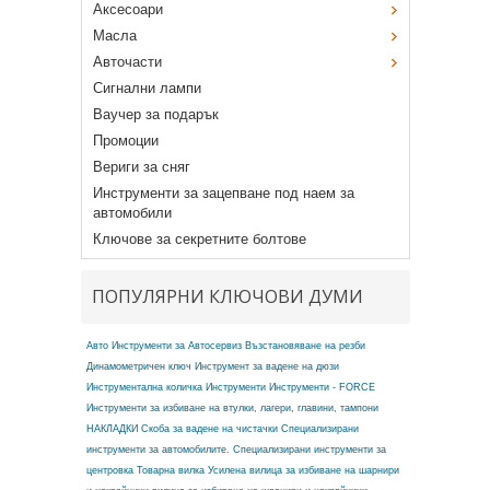
Аксесоари
Масла
Авточасти
Сигнални лампи
Ваучер за подарък
Промоции
Вериги за сняг
Инструменти за зацепване под наем за
автомобили
Ключове за секретните болтове
ПОПУЛЯРНИ КЛЮЧОВИ ДУМИ
Авто Инструменти за Автосервиз
Възстановяване на резби
Динамометричен ключ
Инструмент за вадене на дюзи
Инструментална количка
Инструменти
Инструменти - FORCE
Инструменти за избиване на втулки, лагери, главини, тампони
НАКЛАДКИ
Скоба за вадене на чистачки
Специализирани
инструменти за автомобилите.
Специализирани инструменти за
центровка
Товарна вилка
Усилена вилица за избиване на шарнири