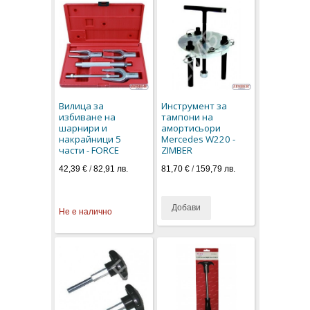
Вилица за
Инструмент за
избиване на
тампони на
шарнири и
амортисьори
накрайници 5
Mercedes W220 -
части - FORCE
ZIMBER
42,39 €
/
82,91 лв.
81,70 €
/
159,79 лв.
Добави
Не е налично