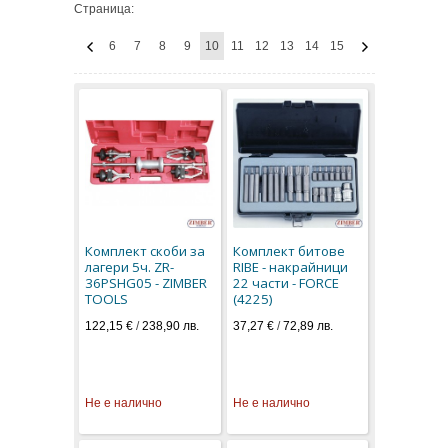
Страница:
6
7
8
9
10
11
12
13
14
15
Комплект скоби за
Комплект битове
лагери 5ч. ZR-
RIBE - накрайници
36PSHG05 - ZIMBER
22 части - FORCE
TOOLS
(4225)
122,15 €
/
238,90 лв.
37,27 €
/
72,89 лв.
Не е налично
Не е налично