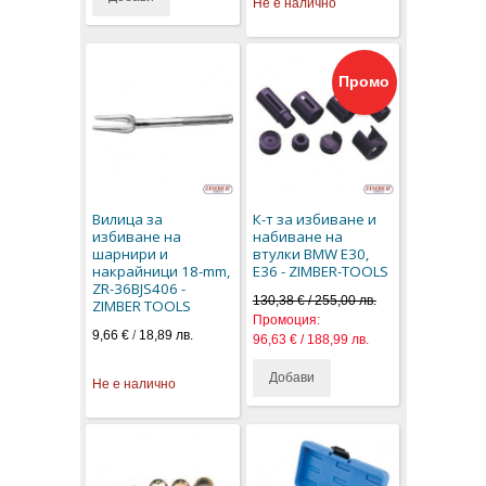
Не е налично
Промо
Вилица за
К-т за избиване и
избиване на
набиване на
шарнири и
втулки BMW E30,
накрайници 18-mm,
E36 - ZIMBER-TOOLS
ZR-36BJS406 -
130,38 € / 255,00 лв.
ZIMBER TOOLS
Промоция:
9,66 €
/
18,89 лв.
96,63 € / 188,99 лв.
Добави
Не е налично