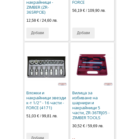
накрайници -
FORCE
ZIMBER (ZR-
56,19 €
/
109,90 лв.
36SRPCIE)
12,58 €
/
24,60 лв.
Добави
Добави
Вложки и
Вилица за
накрайници звезди
избиване на
к-т 1/2" - 16 части -
шарнири и
FORCE (4171)
накрайници 5
части, ZR-36TRJ05 -
51,03 €
/
99,81 лв.
ZIMBER TOOLS
30,52 €
/
59,69 лв.
Добави