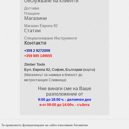
Обслужване на клиенти
Доставка
Плащане
Магазини
Магазин Европа 82
Статии
Специализирани Инструменти
Контакти
+359 2 9272009
+359 885 149655
Zimber Tools
Бул. Европа 82,
София, България (
карта
)
(Магазинът се намира в близост до
метростанция Сливница)
Ние винаги сме на Ваше
разположение от
9:00 до 18:00 ч. - делничен ден
и от 09
:00 до 14:00ч. - събота
За правилното функциониране на сайта използваме бисквитки.
© 2012 Zimber Tools. All Rights Reserved.