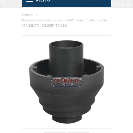
Начало
Вложка за главина на камион MAN TGA,133-145mm, ZR-
36ANSMTD - ZIMBER-TOOLS.