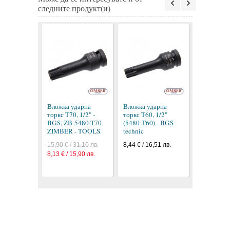
следните продукт(и)
Вложка уд
торкс Т55, 
BGS, ZB-5
Вложка ударна
Вложка ударна
ZIMBER -
торкс Т70, 1/2" -
торкс Т60, 1/2"
12,90 € / 2
BGS, ZB-5480-T70
(5480-T60) - BGS
6,60 € / 12
ZIMBER - TOOLS.
technic
15,90 € / 31,10 лв.
8,44 €
/
16,51 лв.
8,13 € / 15,90 лв.