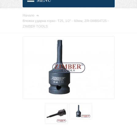
Начало
Вложка ударна торкс- Т25, 1/2" - 60мм, ZR-08IBS4T25 -
ZIMBER TOOLS