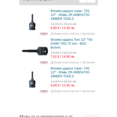
с Т45, 1/2"
Вложка ударна торкс- Т20,
5 ZIMBER -
1/2" - 60мм, ZR-08IBS4T20 -
ZIMBER TOOLS
13,30 € / 26,01 лв.
6,80 € / 13,30 лв.
 с желания
Добави към списък с желания
с Т25, 1/2"
Вложка ударна Torx 1/2" T40
5 ZIMBER -
(5480-T40) 75 mm - BGS
technic
14,90 € / 29,14 лв.
7,62 € / 14,90 лв.
 с желания
Добави към списък с желания
с Т20, 1/2"
Вложка ударна торкс- Т45,
0 ZIMBER -
1/2" - 60мм, ZR-08IBS4T45 -
ZIMBER TOOLS
13,30 € / 26,01 лв.
6,80 € / 13,30 лв.
 с желания
Добави към списък с желания
Може да се интересувате и от