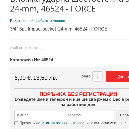
24-mm, 46524 - FORCE
Бъдете първи - добавете мнение
3/4" 6pt. Impact socket 24-mm, 46524 - FORCE
Availability:
На склад
Каталожен №:
46524
Добав
Кол-во:
6,90 €
13,50 лв.
/
ПОРЪЧКА БЕЗ РЕГИСТРАЦИЯ
Въведете име и телефон и ние ще свържем с Вас в р
на работния ден.
Поръ
Прочетох
политиката за поверителност
и се съгласявам с нея.