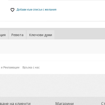
Добави към списък с желания
ция
Ревюта
Ключови думи
и и Рекламации
Връзка с нас
ване на клиенти
Магазини
С