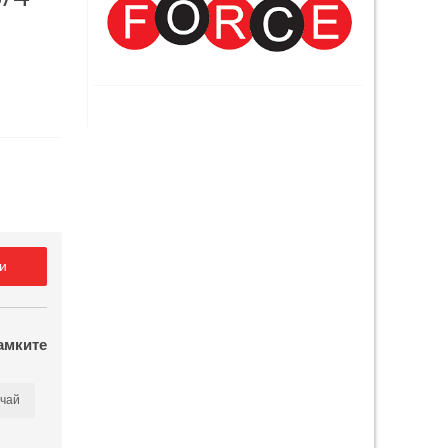
и
амките
чай