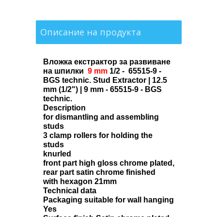
Описание на продукта
Вложка екстрактор за развиване
на шпилки
9 mm
1/2 - 65515-9 -
BGS technic. Stud Extractor | 12.5
mm (1/2") | 9 mm - 65515-9 - BGS
technic.
Description
for dismantling and assembling
studs
3 clamp rollers for holding the
studs
knurled
front part high gloss chrome plated,
rear part satin chrome finished
with hexagon 21mm
Technical data
Packaging suitable for wall hanging
Yes