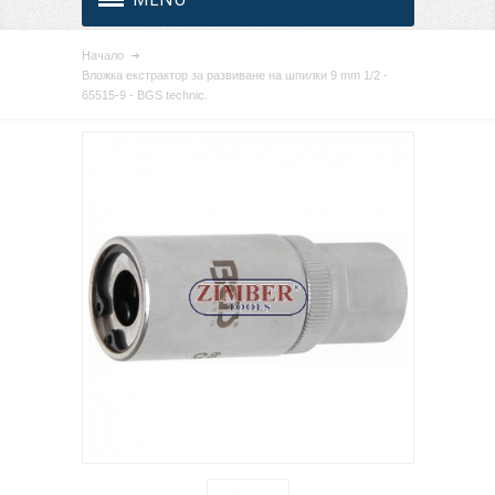
Начало
Вложка екстрактор за развиване на шпилки 9 mm 1/2 -
65515-9 - BGS technic.