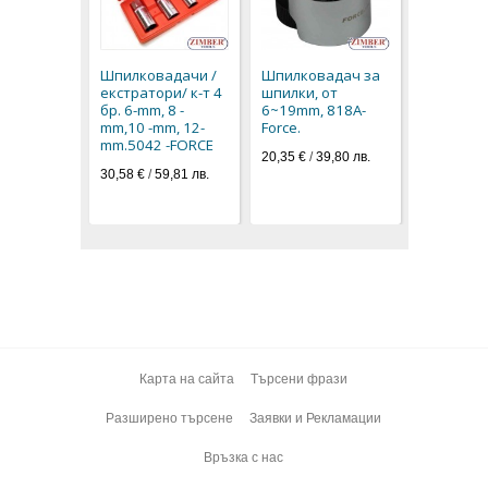
Шпилков
екстратор
mm, 8 - m
Шпилковадачи /
Шпилковадач за
mm, 12-mm
екстратори/ к-т 4
шпилки, от
бр - 1882
бр. 6-mm, 8 -
6~19mm, 818A-
technic.
mm,10 -mm, 12-
Force.
72,90 € / 1
mm.5042 -FORCE
20,35 €
/
39,80 лв.
37,27 € / 7
30,58 €
/
59,81 лв.
Карта на сайта
Търсени фрази
Разширено търсене
Заявки и Рекламации
Връзка с нас