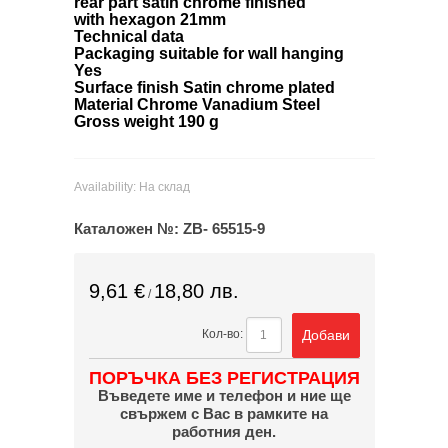
rear part satin chrome finished
with hexagon 21mm
Technical data
Packaging suitable for wall hanging
Yes
Surface finish Satin chrome plated
Material Chrome Vanadium Steel
Gross weight 190 g
Availability:
На склад
Каталожен №:
ZB- 65515-9
9,61 €
18,80 лв.
/
Добави
Кол-во:
ПОРЪЧКА БЕЗ РЕГИСТРАЦИЯ
Въведете име и телефон и ние ще
свържем с Вас в рамките на
работния ден.