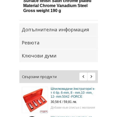
Surface finish Satin chrome plated
Material Chrome Vanadium Steel
Gross weight 190 g
Допълнителна информация
Ревюта
Ключови думи
Свързани продукти
чи /екстратори/ к-
Вложка екстрактор за
m, 8 - mm,10 -mm,
развиване на шпилки 10-mm
42 -FORCE
(1/2") - 1885- BGS technic.
,81 лв.
10,12 €
/
19,79 лв.
 списък с желания
Добави към списък с желания