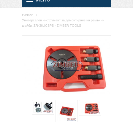
Начало
Универсален инструмент за демонтиране на ремъчни
шайби, ZR-36UCSPS - ZIMBER TOOLS