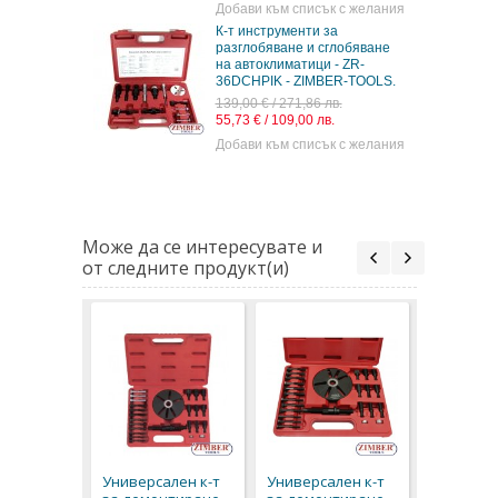
Добави към списък с желания
К-т инструменти за
разглобяване и сглобяване
на автоклиматици - ZR-
36DCHPIK - ZIMBER-TOOLS.
139,00 € / 271,86 лв.
55,73 € / 109,00 лв.
Добави към списък с желания
Може да се интересувате и
от следните продукт(и)
К-т инст
за разгл
и сглобя
Универсален к-т
Универсален к-т
автоклим