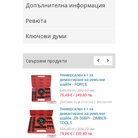
Допълнителна информация
Ревюта
Ключови думи
Свързани продукти
Универсален к-т за
демонтиране на ремъчни
шайби - FORCE
149,59 € / 292,57 лв.
76,49 € / 149,60 лв.
Добави към списък с желания
Универсален к-т за
демонтиране на ремъчни
шайби, ZR-36BPI - ZIMBER-
TOOLS
155,80 € / 304,72 лв.
79,66 € / 155,80 лв.