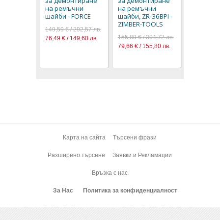
за демонтиране
за демонтиране
ZR-36DCH
на ремъчни
на ремъчни
ZIMBER-T
шайби - FORCE
шайби, ZR-36BPI -
139,00 € / 
ZIMBER-TOOLS
149,59 € / 292,57 лв.
55,73 € / 1
155,80 € / 304,72 лв.
76,49 € / 149,60 лв.
79,66 € / 155,80 лв.
Карта на сайта
Търсени фрази
Разширено търсене
Заявки и Рекламации
Връзка с нас
За Нас
Политика за конфиденциалност