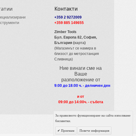
татии
Контакти
ециализирани
+359 2 9272009
струменти
+359 885 149655
Zimber Tools
Бул. Европа 82,
София,
България (
карта
)
(Магазинът се намира в
близост до метростанция
Сливница)
Ние винаги сме на
Ваше
разположение от
9:00 до 18:00 ч. - делничен ден
и от
09
:00 до 14:00ч. - събота
За правилното функциониране на сайта използваме
бисквитки.
Приемам
Повече информация