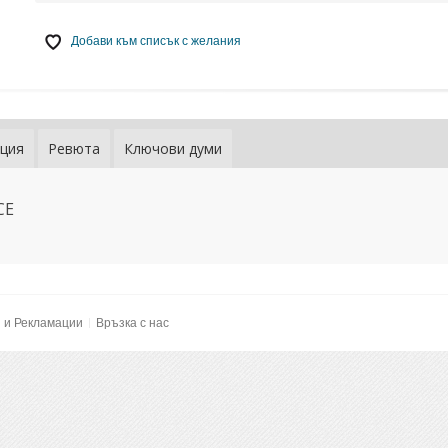
Добави към списък с желания
ция
Ревюта
Ключови думи
CE
и и Рекламации
Връзка с нас