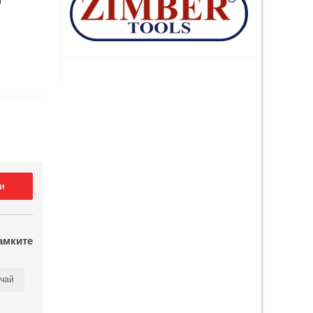
и
амките
чай