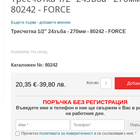
80242 - FORCE
Бъдете първи - добавете мнение
Тресчотка 1/2" 24зъба - 270мм - 80242 - FORCE
Availability:
На склад
Каталожен №:
80242
Добав
Кол-во:
20,35 €
39,80 лв.
/
ПОРЪЧКА БЕЗ РЕГИСТРАЦИЯ
Въведете име и телефон и ние ще свържем с Вас в р
на работния ден.
Поръ
Прочетох
политиката за поверителност
и се съгласявам с нея.