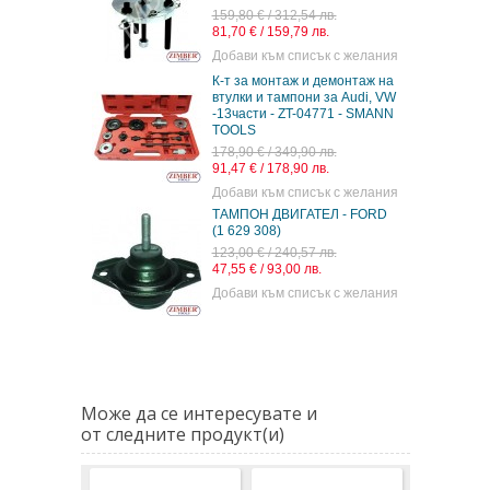
159,80 € / 312,54 лв.
81,70 € / 159,79 лв.
Добави към списък с желания
К-т за монтаж и демонтаж на
втулки и тампони за Audi, VW
-13части - ZT-04771 - SMANN
TOOLS
178,90 € / 349,90 лв.
91,47 € / 178,90 лв.
Добави към списък с желания
ТАМПОН ДВИГАТЕЛ - FORD
(1 629 308)
123,00 € / 240,57 лв.
47,55 € / 93,00 лв.
Добави към списък с желания
Може да се интересувате и
от следните продукт(и)