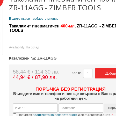
ZR-11AGG - ZIMBER TOOLS
Бъдете първи - добавете мнение
Такаламит пневматичен
400-мл
, ZR-11AGG - ZIMBE
TOOLS
Availability:
На склад
Каталожен №:
ZR-11AGG
58,44 € / 114,30 лв.
Добав
Кол-во:
44,94 € / 87,90 лв.
ПОРЪЧКА БЕЗ РЕГИСТРАЦИЯ
Въведете име и телефон и ние ще свържем с Вас в р
на работния ден.
Поръ
Прочетох
политиката за поверителност
и се съгласявам с нея.