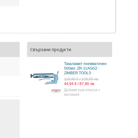
Свързани продукти
Такаламит пневматичен
500мл. ZR-11AGG2 -
ZIMBER TOOLS
116,60 € / 228,05 лв.
44,94 € / 87,90 лв.
Добави към списък с
желания