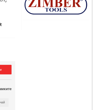
R
и
амките
чай