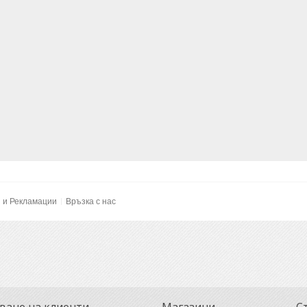
и и Рекламации
Връзка с нас
ване на клиенти
Магазини
С