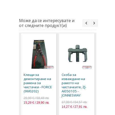
Може да се интересувате и
от следните продукт(и)
К-т скоби
вадене н
рамена н
Клещи за
Скоба за
чистачки
демонтиране на
изваждане на
(ZL-8105)
рамена за
рамото на
148,00 € / 
чистачки - FORCE
чистачките, ZJ-
50,57 € / 9
(9M0202)
AI050105 -
JONNESWAY
29,90 € / 58,48 лв.
27,90 € / 54,57 лв.
15,29 € / 29,90 лв.
14,27 € / 27,91 лв.