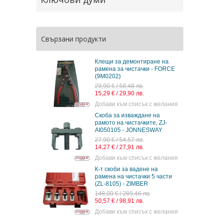
Свързани продукти
Клещи за демонтиране на
рамена за чистачки - FORCE
(9M0202)
29,90 € / 58,48 лв.
15,29 € / 29,90 лв.
Добави към списък с желания
Скоба за изваждане на
рамото на чистачките, ZJ-
AI050105 - JONNESWAY
27,90 € / 54,57 лв.
14,27 € / 27,91 лв.
Добави към списък с желания
К-т скоби за вадене на
рамена на чистачки 5 части
(ZL-8105) - ZIMBER
148,00 € / 289,46 лв.
50,57 € / 98,91 лв.
Добави към списък с желания