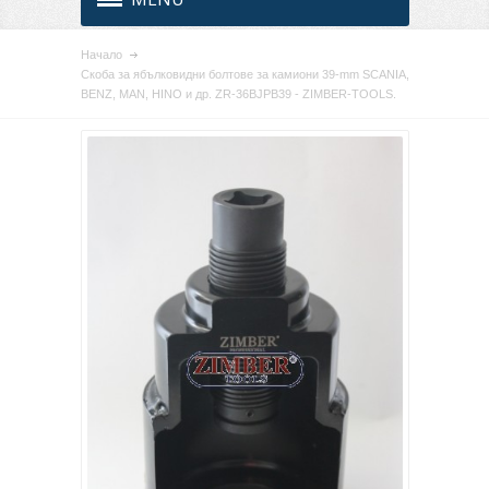
Начало
Скоба за ябълковидни болтове за камиони 39-mm SCANIA,
BENZ, MAN, HINO и др. ZR-36BJPB39 - ZIMBER-TOOLS.