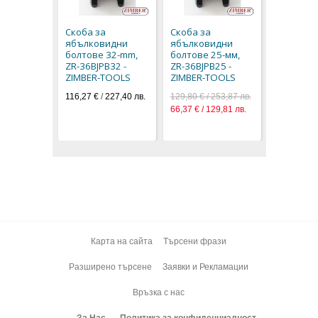
ябълков
болтове 
Скоба за
Скоба за
ZR-36BJPB
ябълковидни
ябълковидни
ZIMBER-
болтове 32-mm,
болтове 25-мм,
142,50 € / 
ZR-36BJPB32 -
ZR-36BJPB25 -
72,86 € / 1
ZIMBER-TOOLS
ZIMBER-TOOLS
116,27 €
/
227,40 лв.
129,80 € / 253,87 лв.
66,37 € / 129,81 лв.
Карта на сайта
Търсени фрази
Разширено търсене
Заявки и Рекламации
Връзка с нас
За Нас
Политика за конфиденциалност