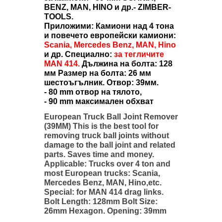
BENZ, MAN, HINO и др.- ZIMBER-
TOOLS.
Приложими: Камиони над 4 тона
и повечето европейски камиони:
Scania, Mercedes Benz, MAN, Hino
и др. Специално:
за тегличите
MAN 414.
Дължина на болта: 128
мм Размер на болта: 26 мм
шестоъгълник. Отвор: 39мм.
- 80 mm отвор на тялото,
- 90 mm максимален обхват
European Truck Ball Joint Remover
(39MM) This is the best tool for
removing truck ball joints without
damage to the ball joint and related
parts. Saves time and money.
Applicable: Trucks over 4 ton and
most European trucks: Scania,
Mercedes Benz, MAN, Hino,etc.
Special: for MAN 414 drag links.
Bolt Length: 128mm Bolt Size:
26mm Hexagon. Opening: 39mm