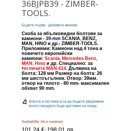
36BJPB39 - ZIMBER-
TOOLS.
Бъдете първи - добавете мнение
Скоба за ябълковидни болтове за
камиони -
39-mm
SCANIA, BENZ,
MAN, HINO и др.- ZIMBER-TOOLS.
Приложими: Камиони над 4 тона и
повечето европейски
камиони:
Scania, Mercedes Benz,
MAN, Hino
и др. Специално: за
т
егличите MAN 414
. Дължина на
болта: 128 мм Размер на болта: 26
мм шестоъгълник. Отвор: 39мм.
отвор на тялото
- 80 mm
-
максимален
обхват
90 mm.
Влезте в системата за да бъдете уведомени
когато продукта бъде доставен на склад
Availability:
Не е налично
101,24 €
198,01 лв.
/