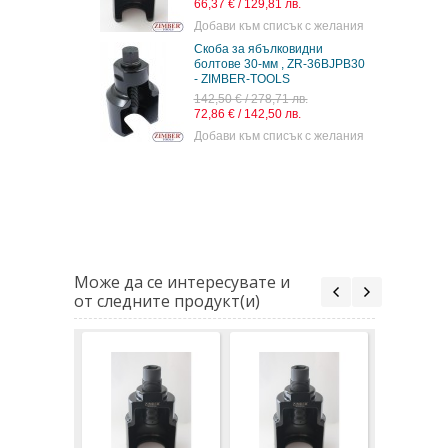
66,37 € / 129,81 лв.
Добави към списък с желания
Скоба за ябълковидни
болтове 30-мм , ZR-36BJPB30
- ZIMBER-TOOLS
142,50 € / 278,71 лв.
72,86 € / 142,50 лв.
Добави към списък с желания
Може да се интересувате и
от следните продукт(и)
Скоба за