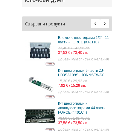
Свързани продукти
Вложки с шестограми 1/2" - 11
части - FORCE (K41110)
73,40 € / 143,56 лв.
37,53 € / 73,40 лв.
Добави към списък с желания
К-т шестограми 9 части ZJ-
H03SA109S - JONNSEWAY
15,30 € / 29,92 лв.
7,82 € / 15,29 лв.
Добави към списък с желания
К-т шестограми и
дванадесетограми 44 части -
FORCE (4401CT)
73,50 € / 143,75 лв.
37,58 € / 73,50 лв.
Добави към списък с желания