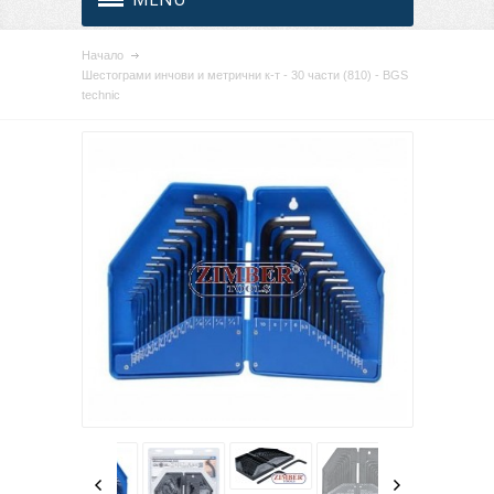
Начало
Шестограми инчови и метрични к-т - 30 части (810) - BGS
technic