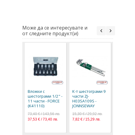
Може да се интересувате и
от следните продукт(и)
К-т шест
дванаде
44 части 
Вложки с
К-т шестограми 9
(4401CT)
шестограми 1/2" -
части ZJ-
73,50 € / 1
11 части - FORCE
H03SA109S -
37,58 € / 7
(K41110)
JONNSEWAY
73,40 € / 143,56 лв.
15,30 € / 29,92 лв.
37,53 € / 73,40 лв.
7,82 € / 15,29 лв.