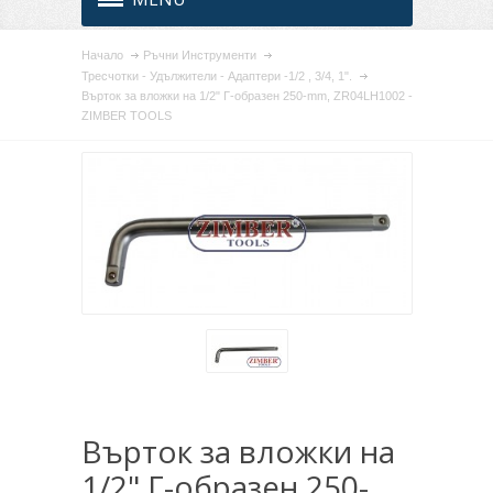
Начало
Ръчни Инструменти
Тресчотки - Удължители - Адаптери -1/2 , 3/4, 1".
Върток за вложки на 1/2" Г-образен 250-mm, ZR04LH1002 -
ZIMBER TOOLS
Върток за вложки на
1/2" Г-образен 250-