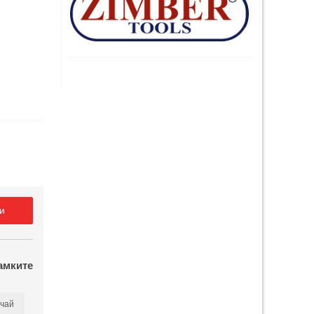
и
амките
чай