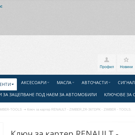
ас
Профил
Новини
АКСЕСОАРИ
МАСЛА
АВТОЧАСТИ
СИГНАЛ
ЕНТИ
 ЗА ЗАЦЕПВАНЕ ПОД НАЕМ ЗА АВТОМОБИЛИ
КЛЮЧОВЕ ЗА 
ZIMBER-TOOLS
Ключ за картер RENAULT - ZIMBER,ZR-36TDPK - ZIMBER - TOOLS.
Ключ за картер RENAULT -