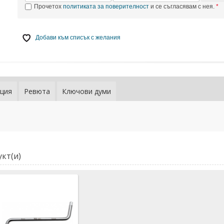
Прочетох
политиката за поверителност
и се съгласявам с нея.
Добави към списък с желания
ция
Ревюта
Ключови думи
кт(и)