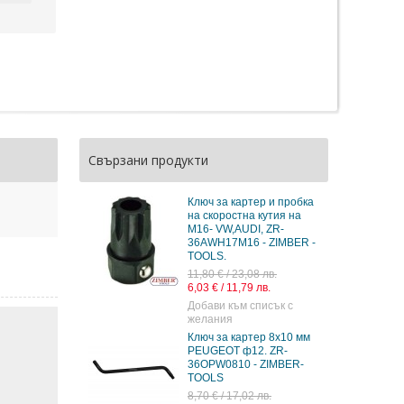
Свързани продукти
Ключ за картер и пробка
на скоростна кутия на
M16- VW,AUDI, ZR-
36AWH17M16 - ZIMBER -
TOOLS.
11,80 € / 23,08 лв.
6,03 € / 11,79 лв.
Добави към списък с
желания
Ключ за картер 8х10 мм
PEUGEOT ф12. ZR-
36OPW0810 - ZIMBER-
TOOLS
8,70 € / 17,02 лв.