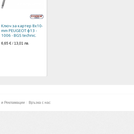
Ключ за картер 8х10-
mm PEUGEOT ф13 -
1006 - BGS technic.
6,65 €
/
13,01 лв.
и и Рекламации
Връзка с нас