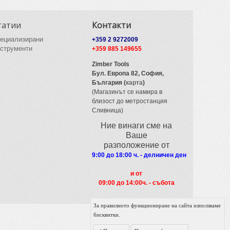
татии
Контакти
ециализирани
+359 2 9272009
струменти
+359 885 149655
Zimber Tools
Бул. Европа 82,
София,
България (
карта
)
(Магазинът се намира в
близост до метростанция
Сливница)
Ние винаги сме на
Ваше
разположение от
9:00 до 18:00 ч. - делничен ден
и от
09
:00 до 14:00ч. - събота
За правилното функциониране на сайта използваме
бисквитки.