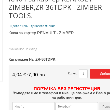
ZIMBER,ZR-36TDPK - ZIMBER -
TOOLS.
Бъдете първи - добавете мнение
Ключ за картер RENAULT - ZIMBER.
Availability:
На склад
Каталожен №:
ZR-36TDPK
Добав
Кол-во:
4,04 €
7,90 лв.
/
ПОРЪЧКА БЕЗ РЕГИСТРАЦИЯ
Въведете име и телефон и ние ще свържем с Вас в р
на работния ден.
Поръ