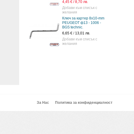
4,45 € / 8,70 лв.
Добави към списък с
желания
Ключ за картер 8х10-mm
PEUGEOT ф13 - 1006 -
BGS technic.
6,65 €
/
13,01 лв.
Добави към списък с
желания
За Нас
Политика за конфиденциалност