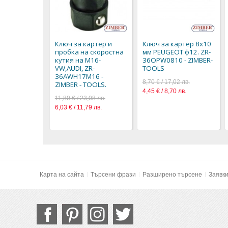
Ключ за картер и
Ключ за картер 8х10
пробка на скоростна
мм PEUGEOT ф12. ZR-
кутия на M16-
36OPW0810 - ZIMBER-
VW,AUDI, ZR-
TOOLS
36AWH17M16 -
8,70 € / 17,02 лв.
ZIMBER - TOOLS.
4,45 € / 8,70 лв.
11,80 € / 23,08 лв.
6,03 € / 11,79 лв.
Карта на сайта
Търсени фрази
Разширено търсене
Заявк