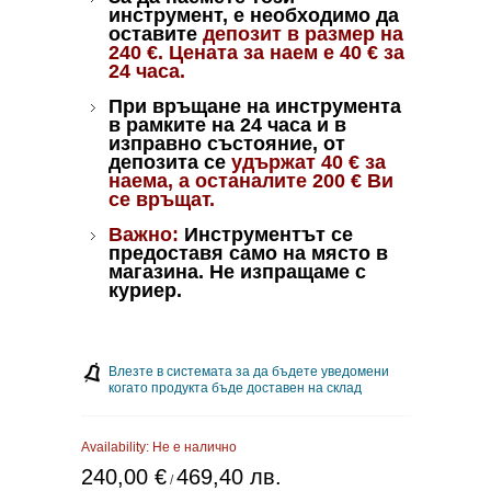
инструмент, е необходимо да
оставите
депозит в размер на
240
€
. Цената за наем е 40
€
за
24 часа.
При връщане на инструмента
в рамките на 24 часа и в
изправно състояние, от
депозита се
удържат 40
€
за
наема, а останалите 200
€
Ви
се връщат.
Важно:
Инструментът се
предоставя само на място в
магазина. Не изпращаме с
куриер.
Влезте в системата за да бъдете уведомени
когато продукта бъде доставен на склад
Availability:
Не е налично
240,00 €
469,40 лв.
/