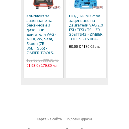
К-т за з
на бензи
дизелов
Комплект за
ПОД НАЕМ К-т за
двигател
зацепване на
зацепване на
VW,AUDI,
бензинови и
двигатели VAG 2.0
SKODA,SEA
дизелови
FSI / TFSI / TSI - ZR-
04772 - Z
двигатели VAG -
36ETTS42 - ZIMBER
TOOLS
AUDI, VW, Seat,
TOOLS. -15.00€-
249,80 € / 
Skoda (ZR-
90,00 €
/
176,02 лв.
127,72 € / 
36ETTS65) -
ZIMBER-TOOLS.
198,90 € / 389,01 лв.
91,93 € / 179,80 лв.
Карта на сайта
Търсени фрази