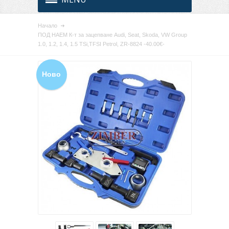
Начало
ПОД НАЕМ К-т за зацепване Audi, Seat, Skoda, VW Group
1.0, 1.2, 1.4, 1.5 TSi,TFSI Petrol, ZR-8824 -40.00€-
Ново