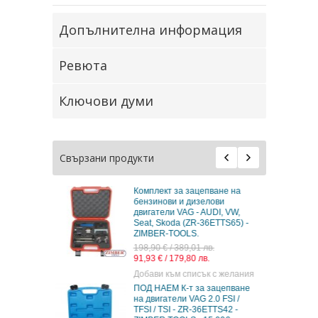
Допълнителна информация
Ревюта
Ключови думи
Свързани продукти
ване на
К-т за зацепване на
лови
двигатели VAG 2.4 & 3.2 FSI,
UDI, VW,
ZT-05197(04A2027) - SMANN
6ETTS65) -
TOOLS.
79,80 € / 156,08 лв.
в.
40,80 € / 79,80 лв.
Добави към списък с желания
 с желания
К-т за зацепване на
зацепване
COMOON RAIL двигатели
.0 FSI /
VAG 1.6 & 2.0L TDI, ZR-
TTS42 -
36ETTS137 - ZIMBER-TOOLS.