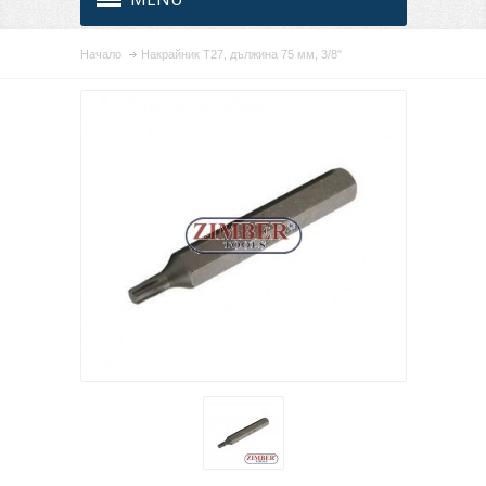
Начало
Накрайник T27, дължина 75 мм, 3/8"