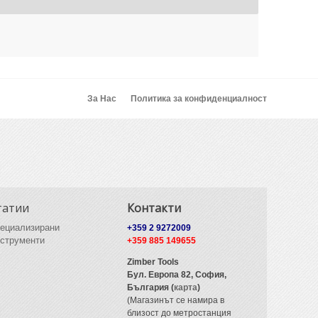
За Нас
Политика за конфиденциалност
татии
Контакти
ециализирани
+359 2 9272009
струменти
+359 885 149655
Zimber Tools
Бул. Европа 82,
София,
България (
карта
)
(Магазинът се намира в
близост до метростанция