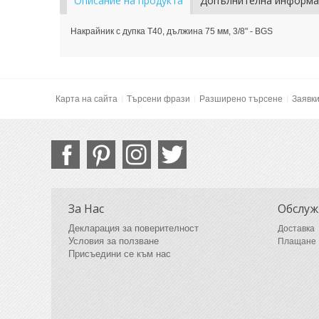
Описание на продукта
Допълнителна информа
Накрайник с дупка T40, дължина 75 мм, 3/8" - BGS
Карта на сайта
Търсени фрази
Разширено търсене
Заявк
За Нас
Обслуж
Декларация за поверителност
Доставка
Условия за ползване
Плащане
Присъедини се към нас