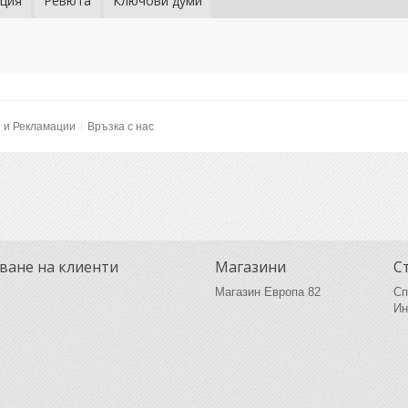
ция
Ревюта
Ключови думи
и и Рекламации
Връзка с нас
ване на клиенти
Магазини
С
Магазин Европа 82
Сп
Ин