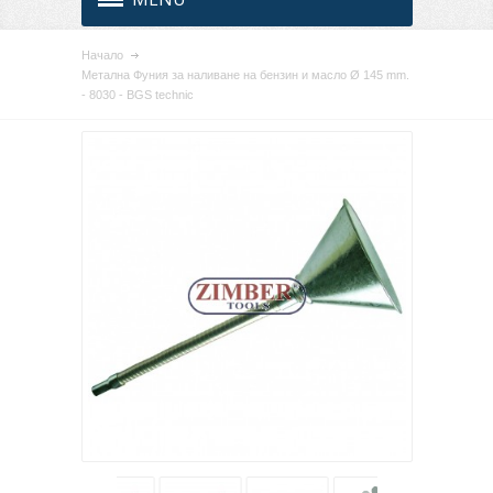
Начало
Mетална Фуния за наливане на бензин и масло Ø 145 mm.
- 8030 - BGS technic