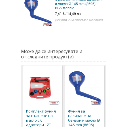
и масло Ø 145 mm (8695) -
BGS technic
7,41 €
/
14,49 лв.
Добави към списък с желания
Може да се интересувате и
от следните продукт(и)
Комплект фуния
Фуния за
за пълнене на
наливане на
масло с 6
бензин и масло Ø
адаптери - ZT-
145 mm (8695) -