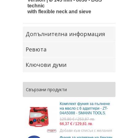
technic
with flexible neck and sieve
Допълнителна информация
Ревюта
Ключови думи
Свързани продукти
Комплект фуния за пълнене
на масло с 6 адаптери - ZT-
04A5088 - SMANN TOOLS.
129,80 € / 253,87 лв.
66,37 € / 129,81 лв.
Добави към списък с желания
Фуния за наливане на бензин