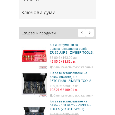
Ключови думи
Свързани продукти
К-т инструменти за
възстановяване на резби -
ZR-36UURS - ZIMBER TOOLS.
83,80 € / 163,90 лв.
42,85 € / 83,81 лв.
Добави към списък с желания
К-т за възстановяване на
резби 88части, ZR-
36TCIPK88 - ZIMBER-TOOLS
199,90 € / 390,97 лв.
102,21 € / 199,91 лв.
Добави към списък с желания
К-т за възстановяване на
резби - 131 части - ZIMBER-
TOOLS (ZR-36TRWK01)
197,00 € / 385,30 лв.