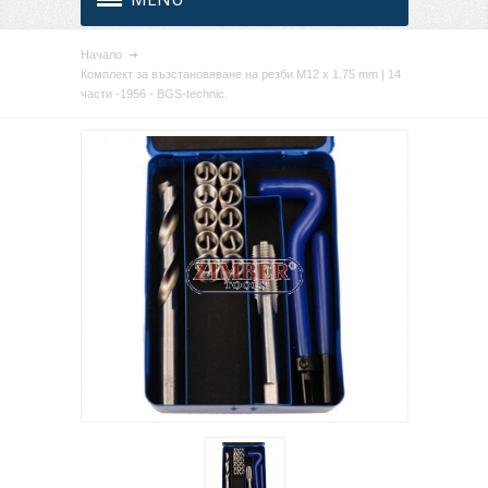
Начало
Комплект за възстановяване на резби M12 x 1.75 mm | 14
части -1956 - BGS-technic.