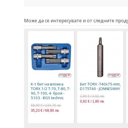
Може да се интересувате и от следните проду
К-т бит на вложка
Бит TORX -Т40х75-mm,
TORX 1/2 T-70, T-80, T-
D175T40 - JONNESWAY
90, T-100, 4- броя -
1,80 € / 3,52 лв.
5103 - BGS technic.
0,92 € / 1,80 лв.
68,90 € / 134,76 лв.
35,23 € / 68,90 лв.