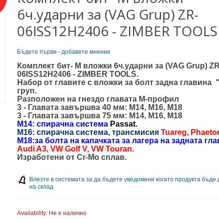
6ч.ударни за (VAG Grup) ZR-
06ISS12H2406 - ZIMBER TOOLS
Бъдете първи - добавете мнение
Комплект бит- M вложки 6ч.ударни за (VAG Grup) ZR
06ISS12H2406 - ZIMBER TOOLS.
Набор от главите с вложки за болт задна главина
груп.
Разположен на гнездо главата M-профил
3 - Главата завършва 40 мм: M14, M16, M18
3 - Главата завършва 75 мм: M14, M16, M18
M14: спирачна система
Passat.
M16: спирачна система, трансмисия
Tuareg, Phaeto
M18:за болта на капачката за лагера на задната гл
Audi A3, VW Golf V, VW Touran
.
Изработени от Cr-Mo сплав.
Влезте в системата за да бъдете уведомени когато продукта бъде
на склад
Availability:
Не е налично