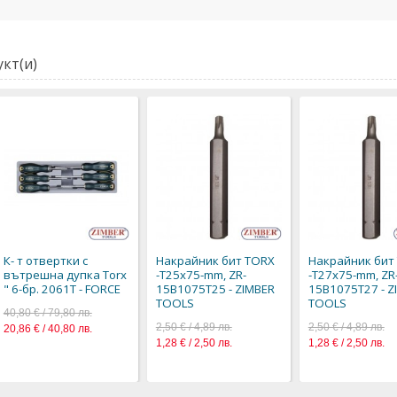
кт(и)
К- т отвертки с
Накрайник бит TORX
Накрайник бит
вътрешна дупка Torx
-Т25х75-mm, ZR-
-Т27х75-mm, ZR
" 6-бр. 2061Т - FORCE
15B1075T25 - ZIMBER
15B1075T27 - Z
TOOLS
TOOLS
40,80 € / 79,80 лв.
2,50 € / 4,89 лв.
2,50 € / 4,89 лв.
20,86 € / 40,80 лв.
1,28 € / 2,50 лв.
1,28 € / 2,50 лв.