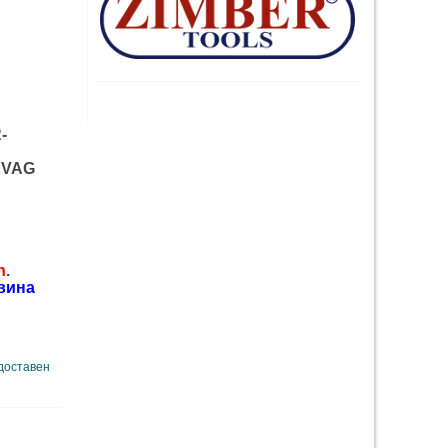
-
 "VAG
n
.
авина
 доставен