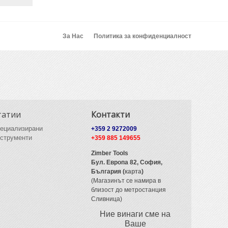
За Нас
Политика за конфиденциалност
татии
Контакти
ециализирани
+359 2 9272009
струменти
+359 885 149655
Zimber Tools
Бул. Европа 82,
София,
България (
карта
)
(Магазинът се намира в
близост до метростанция
Сливница)
Ние винаги сме на
Ваше