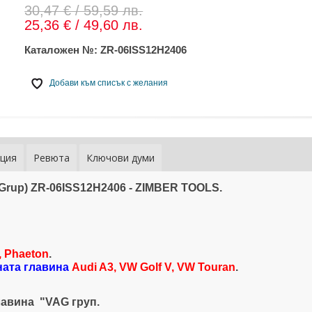
30,47 € / 59,59 лв.
25,36 € / 49,60 лв.
Каталожен №:
ZR-06ISS12H2406
Добави към списък с желания
ция
Ревюта
Ключови думи
 Grup) ZR-06ISS12H2406 - ZIMBER TOOLS.
, Phaeton
.
ната главина
Audi A3, VW Golf V, VW Touran
.
лавина "VAG груп.