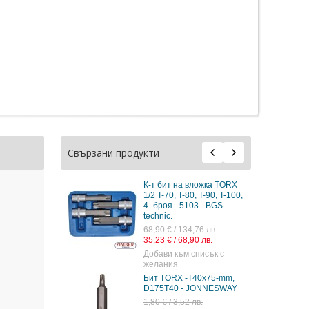
Свързани продукти
К-т бит на вложка TORX
1/2 T-70, T-80, T-90, T-100,
4- броя - 5103 - BGS
technic.
68,90 € / 134,76 лв.
35,23 € / 68,90 лв.
Добави към списък с
желания
Бит TORX -Т40х75-mm,
D175T40 - JONNESWAY
1,80 € / 3,52 лв.