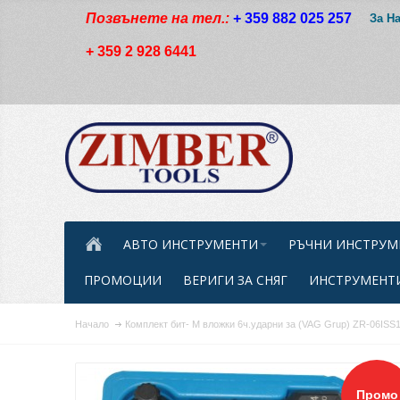
Позвънете на тел.:
+ 359 882 025 257
За Н
+ 359 2 928 6441
АВТО ИНСТРУМЕНТИ
РЪЧНИ ИНСТРУМ
ПРОМОЦИИ
ВЕРИГИ ЗА СНЯГ
ИНСТРУМЕНТИ
Начало
Комплект бит- M вложки 6ч.ударни за (VAG Grup) ZR-06IS
Промо