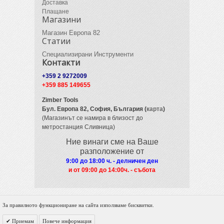
Доставка
Плащане
Магазини
Магазин Европа 82
Статии
Специализирани Инструменти
Контакти
+359 2 9272009
+359 885 149655
Zimber Tools
Бул. Европа 82,
София, България (
карта
)
(Магазинът се намира в близост до
метростанция Сливница)
Ние винаги сме на Ваше
разположение от
9:00 до 18:00 ч. - делничен ден
и от 09
:00 до 14:00ч. - събота
За правилното функциониране на сайта използваме бисквитки.
© 2012 Zimber Tools. All Rights Reserved.
Приемам
Повече информация