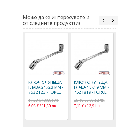
Може да се интересувате и
от следните продукт(и)
КЛЮЧ С 
ГЛАВА 19
7521922-
КЛЮЧ С ЧУПЕЩА
КЛЮЧ С ЧУПЕЩА
19,90 € / 3
ГЛАВА 21x23 ММ -
ГЛАВА 18x19 ММ -
10,17 € / 1
7522123 - FORCE
7521819 - FORCE
17,20 € / 33,64 лв.
15,40 € / 30,12 лв.
6,08 € / 11,89 лв.
7,11 € / 13,91 лв.