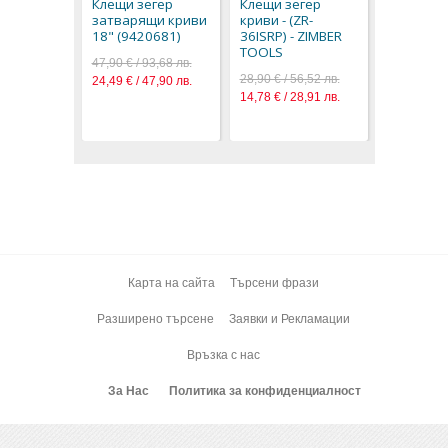
Клещи зегер
Клещи зегер
47,90 € / 9
затварящи криви
криви - (ZR-
24,49 € / 4
18" (9420681)
36ISRP) - ZIMBER
TOOLS
47,90 € / 93,68 лв.
28,90 € / 56,52 лв.
24,49 € / 47,90 лв.
14,78 € / 28,91 лв.
Карта на сайта
Търсени фрази
Разширено търсене
Заявки и Рекламации
Връзка с нас
За Нас
Политика за конфиденциалност