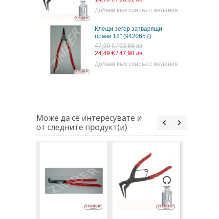
Добави към списък с желания
Клещи зегер затварящи
прави 18" (9420657)
47,90 € / 93,68 лв.
24,49 € / 47,90 лв.
Добави към списък с желания
Може да се интересувате и
от следните продукт(и)
Клещи зе
затваря
18" (942