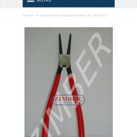
Начало
Клещи зегер отварящи прави 18" (9420673)