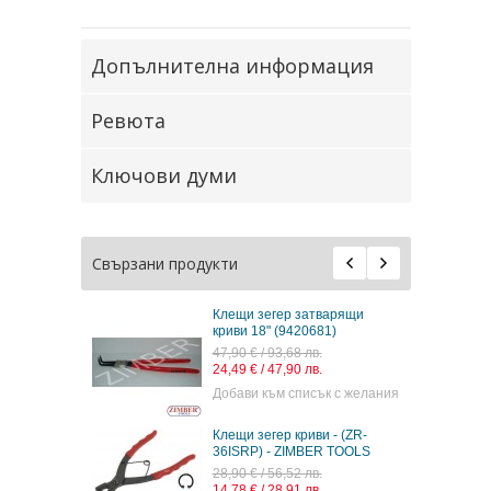
Допълнителна информация
Ревюта
Ключови думи
Свързани продукти
Клещи зегер затварящи
криви 18" (9420681)
47,90 € / 93,68 лв.
24,49 € / 47,90 лв.
Добави към списък с желания
Клещи зегер криви - (ZR-
36ISRP) - ZIMBER TOOLS
28,90 € / 56,52 лв.
14,78 € / 28,91 лв.