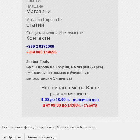
Доставка
Плащане
Магазини
Магазин Европа 82
Статии
Специализирани Инструменти
Контакти
+359 2 9272009
+359 885 149655
Zimber Tools
Бул. Европа 82,
София, България (
карта
)
(Магазинът се намира в близост до
метростанция Сливница)
Ние винаги сме на Ваше
разположение от
9:00 до 18:00 ч. - делничен ден
и от 09
:00 до 14:00ч. - събота
За правилното функциониране на сайта използваме бисквитки.
© 2012 Zimber Tools. All Rights Reserved.
Приемам
Повече информация