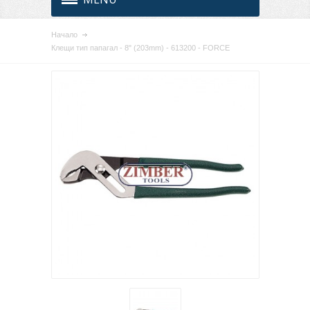
Начало
Клещи тип папагал - 8" (203mm) - 613200 - FORCE