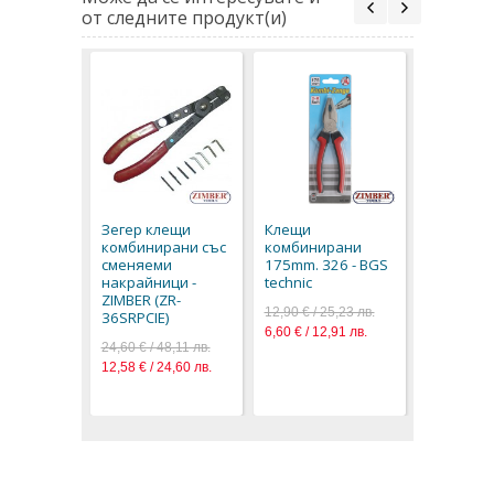
от следните продукт(и)
Клещи
комбини
mm, 327 
Зегер клещи
Клещи
technic
комбинирани със
комбинирани
12,90 € / 2
сменяеми
175mm. 326 - BGS
6,60 € / 12
накрайници -
technic
ZIMBER (ZR-
12,90 € / 25,23 лв.
36SRPCIE)
6,60 € / 12,91 лв.
24,60 € / 48,11 лв.
12,58 € / 24,60 лв.