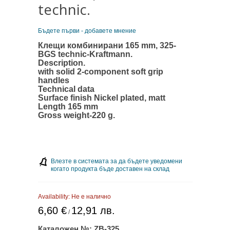
technic.
Бъдете първи - добавете мнение
Клещи комбинирани 165 mm, 325-
BGS technic-
Kraftmann
.
Description.
with solid 2-component soft grip
handles
Technical data
Surface finish Nickel plated, matt
Length 165 mm
Gross weight-220 g.
Влезте в системата за да бъдете уведомени
когато продукта бъде доставен на склад
Availability:
Не е налично
6,60 €
12,91 лв.
/
Каталожен №:
ZB-325