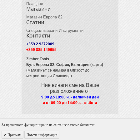
Плащане
Магазини
Магазин Европа 82
Статии
Специализирани Инструменти
Контакти
+359 2 9272009
+359 885 149655
Zimber Tools
Бул. Европа 82,
София, България (
карта
)
(Магазинът се намира в близост до
метростанция Сливница)
Ние винаги сме на Ваше
разположение от
9:00 до 18:00 ч. - делничен ден
и от 09
:00 до 14:00ч. - събота
За правилното функциониране на сайта използваме бисквитки.
© 2012 Zimber Tools. All Rights Reserved.
Приемам
Повече информация
Powered by DigiNET