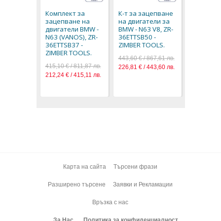
BMW N63,
Комплект за
К-т за зацепване
ZT-04A21
зацепване на
на двигатели за
SMANN T
двигатели BMW -
BMW - N63 V8, ZR-
164,80 € / 
N63 (VANOS), ZR-
36ETTSB50 -
84,26 € / 1
36ETTSB37 -
ZIMBER TOOLS.
ZIMBER TOOLS.
443,60 € / 867,61 лв.
415,10 € / 811,87 лв.
226,81 € / 443,60 лв.
212,24 € / 415,11 лв.
Карта на сайта
Търсени фрази
Разширено търсене
Заявки и Рекламации
Връзка с нас
За Нас
Политика за конфиденциалност