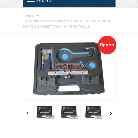
Начало
К-т за зацепване на двигатели BMW N63/S63/N74, V8 X6
550i 750i-ZR-36ETTSB74 - ZIMBER TOOLS
Промо