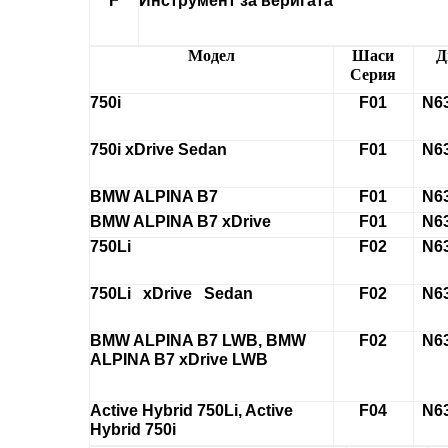
F
Инструмент за веригата
Модел
Шаси
Д
Серия
750i
F01
N63
750i xDrive Sedan
F01
N63
BMW ALPINA B7
F01
N63
BMW ALPINA B7 xDrive
F01
N63
750Li
F02
N63
750Li xDrive Sedan
F02
N63
BMW ALPINA B7 LWB, BMW
F02
N63
ALPINA B7 xDrive LWB
Active Hybrid 750Li, Active
F04
N63
Hybrid 750i