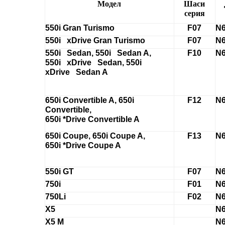
Модел
Шаси
серия
550i Gran Turismo
F07
N6
550i xDrive Gran Turismo
F07
N6
550i Sedan, 550i Sedan A,
F10
N6
550i xDrive Sedan, 550i
xDrive Sedan A
650i Convertible A, 650i
F12
N6
Convertible,
650i *Drive Convertible A
650i Coupe, 650i Coupe A,
F13
N6
650i *Drive Coupe A
550i GT
F07
N6
750i
F01
N6
750Li
F02
N6
X5
N6
X5 M
N6