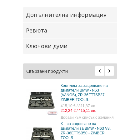
Допълнителна информация
Ревюта
Ключови думи
Свързани продукти
епване на
ПОД НАЕМ К-т за зацепване
 N63
на двигатели BMW
TTSB37 -
N63/S63/N74, V8 X6 550i 750i
- ZT-04A2307 - SMANN-
TOOLS. -15.00€-
лв.
лв.
100,00 €
/
195,58 лв.
ък с желания
Добави към списък с желания
 на
Комплект инструменти за
 - N63 V8,
зацепване на двигатели BMW
 ZIMBER
N63/S63 4.4L V8 - ZT-04A2350
- SMANN TOOLS