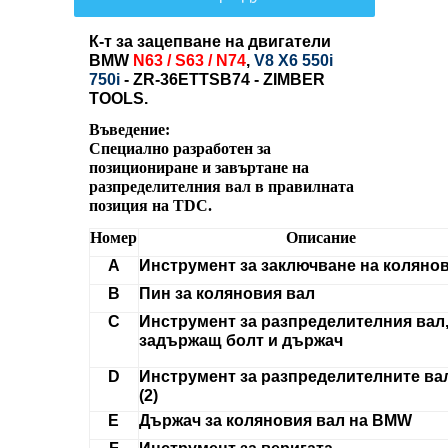
К-т за зацепване на двигатели
BMW
N63 / S63 / N74
,
V8 X6 550i
750i
- ZR-36ETTSB74 - ZIMBER
TOOLS.
Въведение:
Специално разработен за
позициониране и завъртане на
разпределителния вал в правилната
позиция на TDC.
Номер
Описание
A
Инструмент за заключване на коляно
B
Пин за коляновия вал
C
Инструмент за разпределителния вал
задържащ болт и държач
D
Инструмент за разпределителните ва
(2)
E
Държач за коляновия вал на BMW