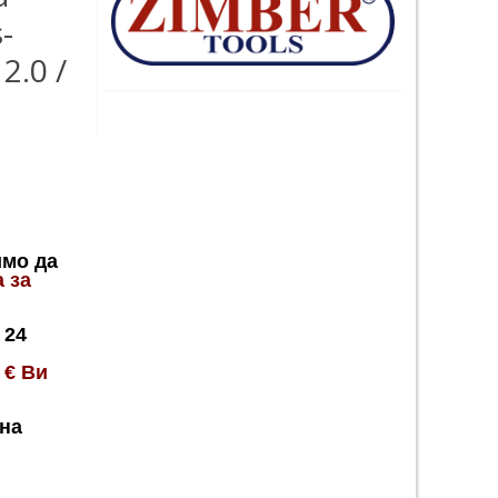
-
2.0 /
имо да
а за
 24
0
€
Ви
на