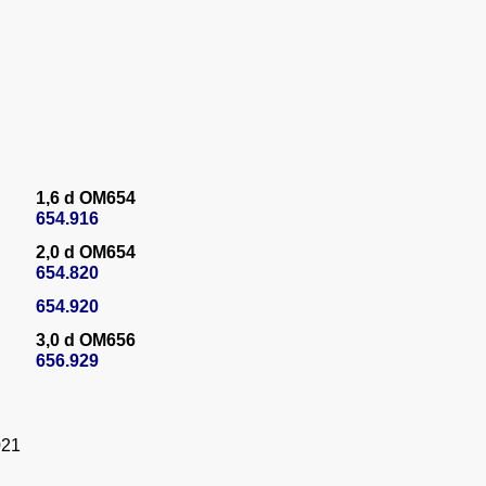
31,80 € / 62
Добави към 
желания
Фиксатор з
разпредели
Mercedes Be
M104,111,1
- ZIMBER T
9,80 € / 19,1
5,01 € / 9,80
Добави към 
n
1,6 d OM654
желания
n
654.916
К-т за заце
n
двигатели 
2,0 d OM654
Chrysler-Je
n
654.820
n
129,70 € / 2
66,31 € / 12
n
654.920
Добави към 
n
желания
3,0 d OM656
n
656.929
n
n
n
n
021
n