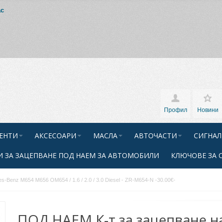
ас
Профил
Новини
ЕНТИ
АКСЕСОАРИ
МАСЛА
АВТОЧАСТИ
СИГНАЛ
 ЗА ЗАЦЕПВАНЕ ПОД НАЕМ ЗА АВТОМОБИЛИ
КЛЮЧОВЕ ЗА 
Benz M654 M656 OM654 / 1.6 / 2.0 / 3.0 Diesel - ZR-M654-N -30.00€-
ПОД НАЕМ К-т за зацепване н