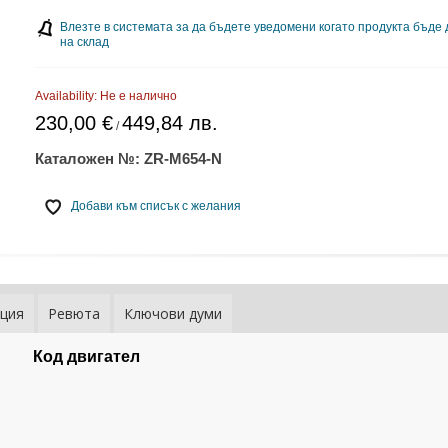
Влезте в системата за да бъдете уведомени когато продукта бъде
на склад
Availability:
Не е налично
230,00 €
449,84 лв.
/
Каталожен №:
ZR-M654-N
Добави към списък с желания
ция
Ревюта
Ключови думи
Код двигател
Ключ за ша
вентилатор
-Benz- M112
) - ZR-36F
TOOLS
62,20 € / 12