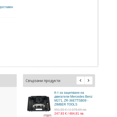
 доставен
Свързани продукти
йба
К-т за зацепване на
на (Mercedes
двигатели Mercedes Benz
, M113, M119
M271, ZR-36ETTSB09 -
CH01- ZIMBER
ZIMBER TOOLS
551,50 € / 1 078,64 лв.
1,65 лв.
247,93 € / 484,91 лв.