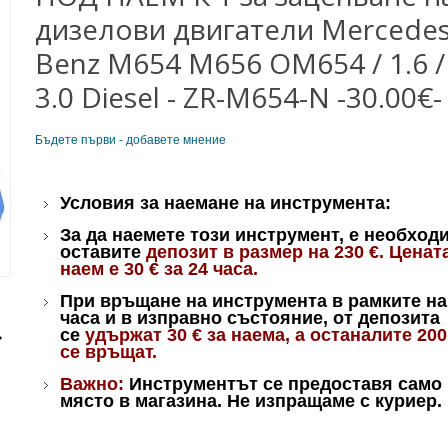
дизелови двигатели Mercedes
Benz M654 M656 OM654 / 1.6 / 
3.0 Diesel - ZR-M654-N -30.00€-
Бъдете първи - добавете мнение
Условия за наемане на инструмента:
За да наемете този инструмент, е необход
оставите
депозит в размер на 230
€
. Ценат
наем е 30
€
за 24 часа.
При връщане на инструмента в рамките на
часа и в изправно състояние, от депозита
се
удържат 30
€
за наема, а останалите 20
се връщат.
Важно:
Инструментът се предоставя само 
място в магазина. Не изпращаме с куриер.