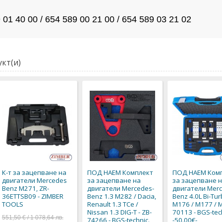
n
n
01 40 00 / 654 589 00 21 00 / 654 589 03 21 02
кт(и)
К-т за зацепване на
ПОД НАЕМ Комплект
ПОД НАЕМ Ком
двигатели Mercedes
за зацепване на
за зацепване 
Benz M271, ZR-
двигатели Mercedes-
двигатели Merc
36ETTSB09 - ZIMBER
Benz 1.3 M282 / Dacia,
Benz 4.0L Bi-Tu
TOOLS
Renault 1.3 TCe /
M176 / M177 / 
Nissan 1.3 DIG-T - ZB-
70113 - BGS-tec
551,50 € / 1 078,64 лв.
74266 - BGS-technic.
-50.00€-