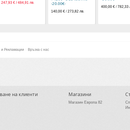
247,93 € / 484,91 лв.
-20.00€-
400,00 €
/
782,33 
140,00 €
/
273,82 лв.
и и Рекламации
Връзка с нас
ване на клиенти
Магазини
С
Магазин Европа 82
Сп
Ин