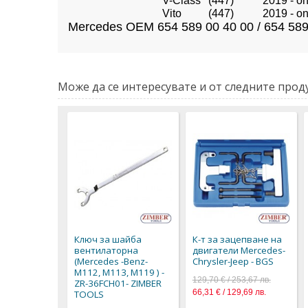
V-Class
(447)
2019 - o
Vito
(447)
2019 - o
Mercedes OEM 654 589 00 40 00 / 654 589 
Може да се интересувате и от следните проду
Ключ за шайба
К-т за зацепване на
вентилаторна
двигатели Mercedes-
(Mercedes -Benz-
Chrysler-Jeep - BGS
M112, M113, M119 ) -
129,70 € / 253,67 лв.
ZR-36FCH01- ZIMBER
66,31 € / 129,69 лв.
TOOLS