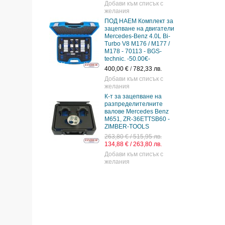
,20 лв.
Добави към списък с
списък с
желания
ПОД НАЕМ Комплект за
а
зацепване на двигатели
телни валове
Mercedes-Benz 4.0L Bi-
nz -
Turbo V8 M176 / M177 /
19, ZR-36BSP
M178 - 70113 - BGS-
OOLS.
technic. -50.00€-
7 лв.
400,00 €
/
782,33 лв.
 лв.
Добави към списък с
списък с
желания
К-т за зацепване на
пване на
разпределителните
Mercedes-
валове Mercedes Benz
ep - BGS
M651, ZR-36ETTSB60 -
ZIMBER-TOOLS
53,67 лв.
9,69 лв.
263,80 € / 515,95 лв.
134,88 € / 263,80 лв.
списък с
Добави към списък с
желания