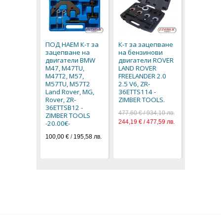
К-т за з
на двига
LAND ROV
ПОД НАЕМ К-т за
К-т за зацепване
JAGUAR 2.
зацепване на
на бензинови
TDV6, ZR-
двигатели BMW
двигатели ROVER
36ETTS46
M47, M47TU,
LAND ROVER
TOOLS.
M47T2, M57,
FREELANDER 2.0
79,80 € / 1
M57TU, M57T2
2.5 V6, ZR-
40,80 € / 7
Land Rover, MG,
36ETTS114 -
Rover, ZR-
ZIMBER TOOLS.
36ETTSB12 -
477,60 € / 934,10 лв.
ZIMBER TOOLS
244,19 € / 477,59 лв.
-20.00€-
100,00 €
/
195,58 лв.