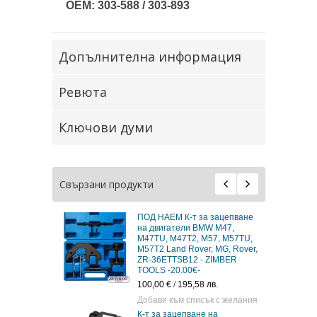
OEM: 303-588 / 303-893
Допълнителна информация
Ревюта
Ключови думи
Свързани продукти
ПОД НАЕМ К-т за зацепване
на двигатели BMW M47,
M47TU, M47T2, M57, M57TU,
M57T2 Land Rover, MG, Rover,
ZR-36ETTSB12 - ZIMBER
TOOLS -20.00€-
100,00 €
/
195,58 лв.
Добави към списък с желания
К-т за зацепване на