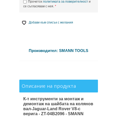
Прочетох
политиката за поверителност
и
се съгласявам с нея.
Добави към списък с желания
Производител:
SMANN TOOLS
Описание на продукта
К-т инструменти за монтаж и
демонтаж на шайбата на колянов
вал-Jaguar-Land Rover V8-с
верига - ZT-04B2096 - SMANN