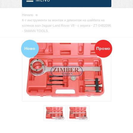
Начало
К-т инструменти за монтаж и демонтаж на шайбата на
колянов вал-Jaguar-Land Rover V8 - с верига - ZT-04B2096
- SMANN TOOLS.
Ново
Промо