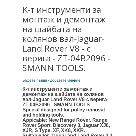
К-т инструменти за
монтаж и демонтаж
на шайбата на
колянов вал-Jaguar-
Land Rover V8 - с
верига - ZT-04B2096 -
SMANN TOOLS.
Бъдете първи - добавете мнение
К-т инструменти за монтаж и
демонтаж на шайбата на колянов
вал-Jaguar-Land Rover V8-с верига-
ZT-04B2096 - SMANN TOOLS
.
Special designed for pulley removal
and holding tools.
Appicable: New Range Rover, Range
Rover Sport, Discovery 3, Jaguar XJ8,
XJR, S Type, XF, XK8, XKR.
Suitable for Jaguar and Land Rover 3.2,