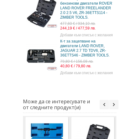
бензинови двигатели ROVER
LAND ROVER FREELANDER
2.0 2.5 V6, ZR-36ETTS114 -
ZIMBER TOOLS.
477,60 € / 934,10 лв.
244,19 € / 477,59 лв.
Добави към списък с желания
К-т за зацепване на
двигатели LAND ROVER,
JAGUAR 2.7 TD TDV6, ZR-
36ETTS46 - ZIMBER TOOLS.
79,80 € / 156,08 лв.
40,80 € / 79,80 лв.
Добави към списък с желания
Може да се интересувате и
от следните продукт(и)