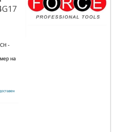
4G17
CH -
мер на
 доставен