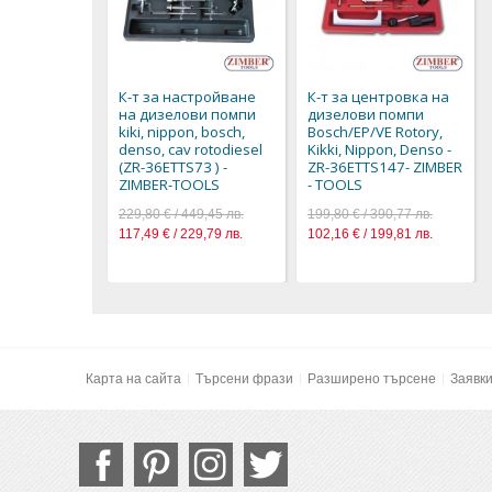
К-т за настройване
К-т за центровка на
на дизелови помпи
дизелови помпи
kiki, nippon, bosch,
Bosch/EP/VE Rotory,
denso, cav rotodiesel
Kikki, Nippon, Denso -
(ZR-36ETTS73 ) -
ZR-36ETTS147- ZIMBER
ZIMBER-TOOLS
- TOOLS
229,80 € / 449,45 лв.
199,80 € / 390,77 лв.
117,49 € / 229,79 лв.
102,16 € / 199,81 лв.
Карта на сайта
Търсени фрази
Разширено търсене
Заявк