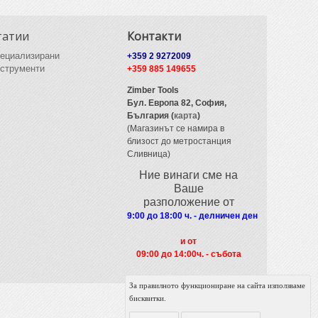
татии
Контакти
ециализирани
+359 2 9272009
струменти
+359 885 149655
Zimber Tools
Бул. Европа 82,
София,
България (
карта
)
(Магазинът се намира в
близост до метростанция
Сливница)
Ние винаги сме на
Ваше
разположение от
9:00 до 18:00 ч. - делничен ден
и от
09
:00 до 14:00ч. - събота
За правилното функциониране на сайта използваме
бисквитки.