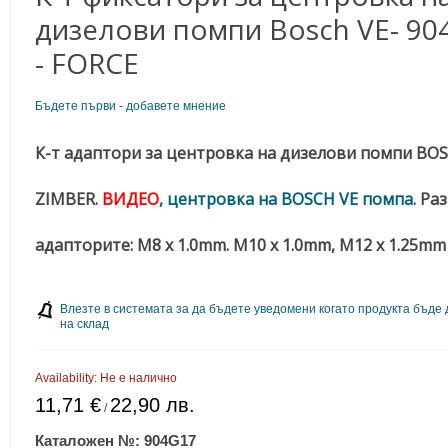
дизелови помпи Bosch VE- 90
- FORCE
Бъдете първи - добавете мнение
К-т адаптори за центровка на дизелови помпи BOS
ZIMBER.
ВИДЕО
, центровка на BOSCH VE помпа.
Раз
адапторите:
М8 x 1.0mm.
M10 x 1.0mm,
M12 x 1.25mm
Влезте в системата за да бъдете уведомени когато продукта бъде
на склад
Availability:
Не е налично
11,71 €
22,90 лв.
/
Каталожен №:
904G17