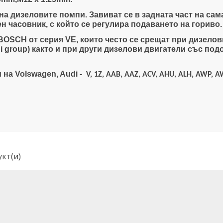
на дизеловите помпи. Завиват се в задната част на сам
н часовник, с който се регулира подаването на гориво.
BOSCH oт серия VE, които често се срещат при дизелов
i group) както и при други дизелови двигатели със под
на Volswagen, Audi -
V, 1Z, AAB, AAZ, ACV, AHU, ALH, AWP, A
кт(и)