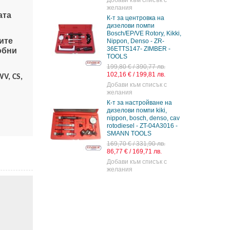
Добави към списък с
желания
ата
К-т за центровка на
дизелови помпи
Bosch/EP/VE Rotory, Kikki,
ите
Nippon, Denso - ZR-
36ETTS147- ZIMBER -
обни
TOOLS
199,80 € / 390,77 лв.
102,16 € / 199,81 лв.
WV, CS,
Добави към списък с
желания
К-т за настройване на
дизелови помпи kiki,
nippon, bosch, denso, cav
rotodiesel - ZT-04A3016 -
SMANN TOOLS
169,70 € / 331,90 лв.
86,77 € / 169,71 лв.
Добави към списък с
желания