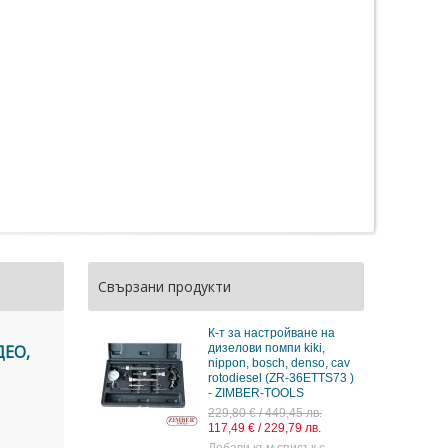
Свързани продукти
К-т за настройване на
ЕО,
дизелови помпи kiki,
nippon, bosch, denso, cav
rotodiesel (ZR-36ETTS73 )
- ZIMBER-TOOLS
229,80 € / 449,45 лв.
117,49 € / 229,79 лв.