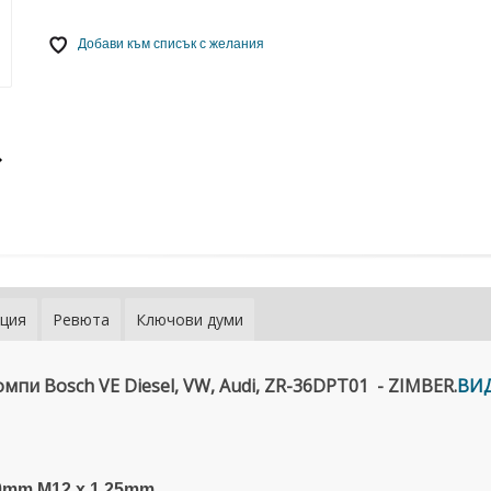
Добави към списък с желания
ция
Ревюта
Ключови думи
мпи Bosch VE Diesel, VW, Audi, ZR-36DPT01 - ZIMBER.
ВИД
.0mm,M12 x 1.25mm.