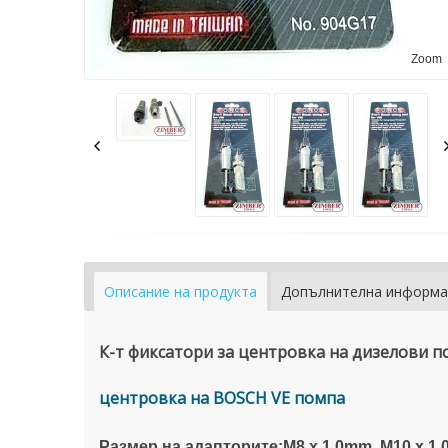
Zoom
Описание на продукта
Допълнителна информа
К-т фиксатори за центровка на дизелови по
центровка на BOSCH VE помпа
Размер на адапторите:М8 x 1.0mm, M10 x 1