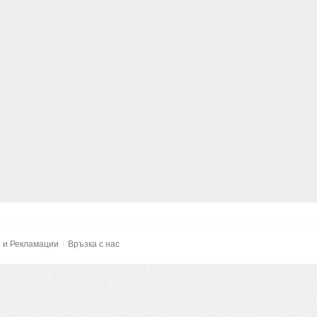
и и Рекламации
Връзка с нас