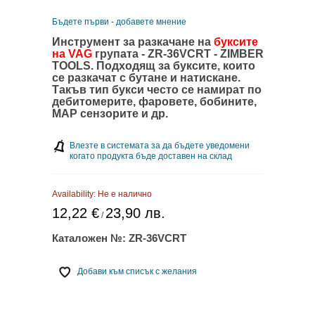
Бъдете първи - добавете мнение
Инструмент за разкачане на
буксите
на VAG
групата - ZR-36VCRT - ZIMBER
TOOLS.
Подходящ за буксите, които
се разкачат с бутане и натискане.
Такъв тип букси често се намират по
дебитомерите, фаровете, бобините,
MAP сензорите и др.
Влезте в системата за да бъдете уведомени
когато продукта бъде доставен на склад
Availability:
Не е налично
12,22 €
23,90 лв.
/
Каталожен №:
ZR-36VCRT
Добави към списък с желания