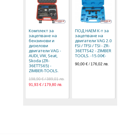
Фиксатор
зацепван
двигатели
Комплект за
ПОД НАЕМ К-т за
VW 2.6 / 2
зацепване на
зацепване на
36CSP03 
бензинови и
двигатели VAG 2.0
TOOLS.
дизелови
FSI / TFSI / TSI - ZR-
74,80 € / 1
двигатели VAG -
36ETTS42 - ZIMBER
38,24 € / 7
AUDI, VW, Seat,
TOOLS. -15.00€-
Skoda (ZR-
90,00 €
/
176,02 лв.
36ETTS65) -
ZIMBER-TOOLS.
198,90 € / 389,01 лв.
91,93 € / 179,80 лв.