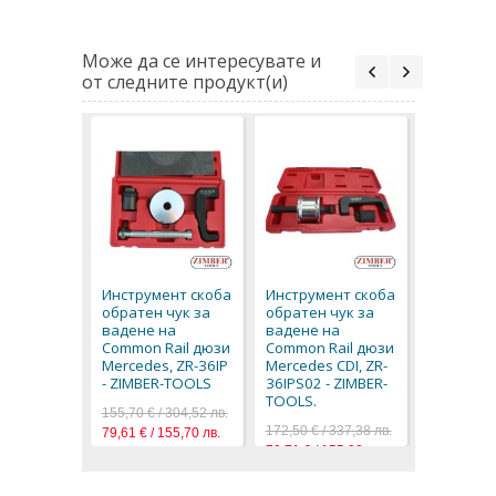
Може да се интересувате и
от следните продукт(и)
Инструме
обратен 
вадене н
Инструмент скоба
Инструмент скоба
Common R
обратен чук за
обратен чук за
Mercedes 
вадене на
вадене на
04501) -
Common Rail дюзи
Common Rail дюзи
TOOLS.
Mercedes, ZR-36IP
Mercedes CDI, ZR-
97,90 € / 1
- ZIMBER-TOOLS
36IPS02 - ZIMBER-
50,06 € / 9
TOOLS.
155,70 € / 304,52 лв.
172,50 € / 337,38 лв.
79,61 € / 155,70 лв.
79,71 € / 155,90 лв.