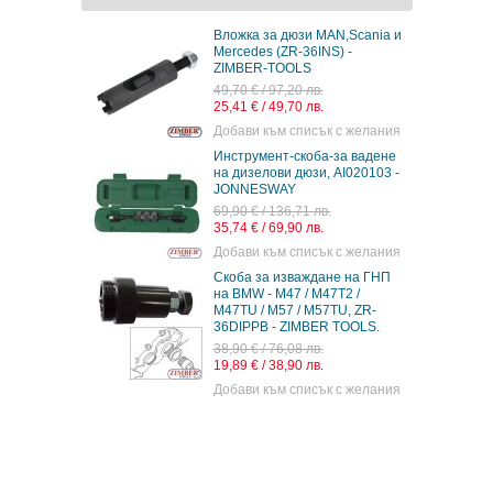
Вложка за дюзи MAN,Scania и
Mercedes (ZR-36INS) -
ZIMBER-TOOLS
49,70 € / 97,20 лв.
25,41 € / 49,70 лв.
Добави към списък с желания
Инструмент-скоба-за вадене
на дизелови дюзи, AI020103 -
JONNESWAY
69,90 € / 136,71 лв.
35,74 € / 69,90 лв.
Добави към списък с желания
Скоба за изваждане на ГНП
на BMW - M47 / M47T2 /
M47TU / M57 / M57TU, ZR-
36DIPPB - ZIMBER TOOLS.
38,90 € / 76,08 лв.
19,89 € / 38,90 лв.
Добави към списък с желания