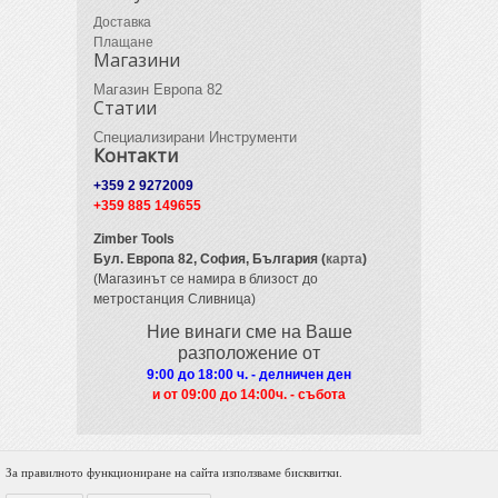
Доставка
Плащане
Магазини
Магазин Европа 82
Статии
Специализирани Инструменти
Контакти
+359 2 9272009
+359 885 149655
Zimber Tools
Бул. Европа 82,
София, България (
карта
)
(Магазинът се намира в близост до
метростанция Сливница)
Ние винаги сме на Ваше
разположение от
9:00 до 18:00 ч. - делничен ден
и от 09
:00 до 14:00ч. - събота
За правилното функциониране на сайта използваме бисквитки.
© 2012 Zimber Tools. All Rights Reserved.