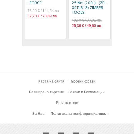
96,90 € / 1
- FORCE
25 Nm (200L) - (ZR-
49,54 € / 9
04TLR18) ZIMBER-
73,90 € / 144,54 лв.
TOOLS
37,78 € / 73,89 лв.
49,60 € / 97,01 лв.
25,36 € / 49,60 лв.
Карта на сайта
Търсени фрази
Разширено търсене
Заявки и Рекламации
Връзка с нас
За Нас
Политика за конфиденциалност