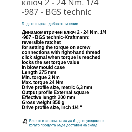
ключ 2 - 24 Nm. 1/4
-987 - BGS technic
Бъдете първи - добавете мнение
Динамометричен ключ 2 - 24 Nm. 1/4
-987 - BGS technic-
Kraftmann
:
reversible ratchet
for setting the torque on screw
connections with right-hand thread
click signal when torque is reached
locks the set torque value
in blow mould case
Length 275 mm
Min. torque 2 Nm
Max. torque 24 Nm
Drive profile size, metric 6,3 mm
Output profile External square
Effective length 200 mm
Gross weight 850 g
Drive profile size, inch 1/4 "
Влезте в системата за да бъдете уведомени
когато продукта бъде доставен на склад