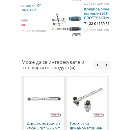
Добави към списък с желания
люч 1/2"
Клещи за скоби на карета на
3- BGS
полуоски (163) - BGS
PROFESSIONAL
71,33 €
/
139,51 лв.
Добави към списък с желания
 с желания
Може да се интересувате и
от следните продукт(и)
Динамом
ключ 1/2
Nm- ZB-9
Динамометричен
Тресчотка
technic.
ключ 3/8" 5-25 Nm
динамометричен