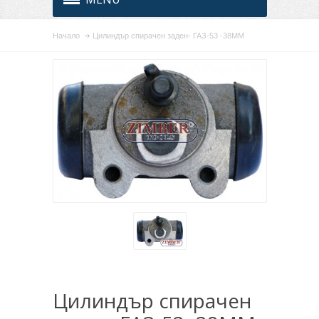
Начало
Цилиндър спирачен заден- ГАЗ-53 -38ММ
Цилиндър спирачен