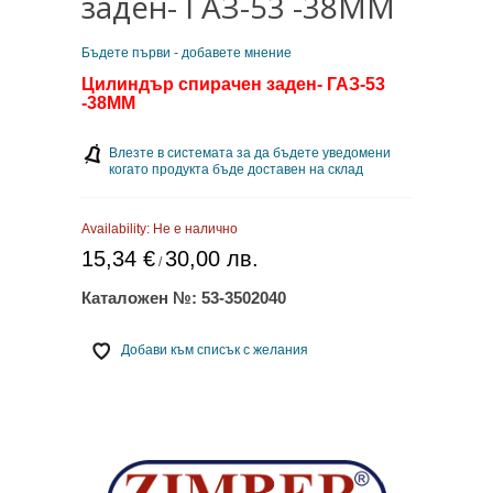
заден- ГАЗ-53 -38ММ
Бъдете първи - добавете мнение
Цилиндър спирачен заден- ГАЗ-53
-38ММ
Влезте в системата за да бъдете уведомени
когато продукта бъде доставен на склад
Availability:
Не е налично
15,34 €
30,00 лв.
/
Каталожен №:
53-3502040
Добави към списък с желания