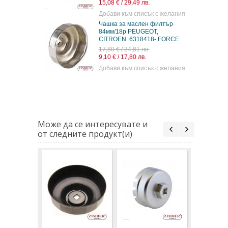
15,08 € / 29,49 лв.
Добави към списък с желания
Чашка за маслен филтър
84мм/18p PEUGEOT,
CITROEN. 6318418- FORCE
17,80 € / 34,81 лв.
9,10 € / 17,80 лв.
Добави към списък с желания
Може да се интересувате и
от следните продукт(и)
Чашка за
филтър 
PEUGEOT