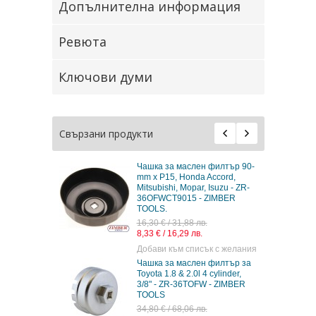
Допълнителна информация
Ревюта
Ключови думи
Свързани продукти
Чашка за маслен филтър 90-
mm x P15, Honda Accord,
Mitsubishi, Mopar, Isuzu - ZR-
36OFWCT9015 - ZIMBER
TOOLS.
16,30 € / 31,88 лв.
8,33 € / 16,29 лв.
Добави към списък с желания
Чашка за маслен филтър за
Toyota 1.8 & 2.0l 4 cylinder,
3/8" - ZR-36TOFW - ZIMBER
TOOLS
34,80 € / 68,06 лв.