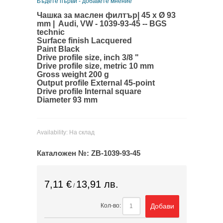
Бъдете първи - добавете мнение
Чашка за маслен филтър| 45 x Ø 93
mm | Audi, VW - 1039-93-45 -- BGS
technic
Surface finish Lacquered
Paint Black
Drive profile size, inch 3/8 "
Drive profile size, metric 10 mm
Gross weight 200 g
Output profile External 45-point
Drive profile Internal square
Diameter 93 mm
Availability:
На склад
Каталожен №:
ZB-1039-93-45
7,11 €
13,91 лв.
/
Добави
Кол-во: