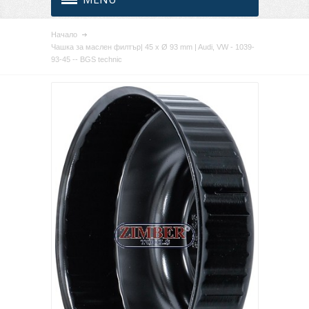
Начало
Чашка за маслен филтър| 45 x Ø 93 mm | Audi, VW - 1039-
93-45 -- BGS technic