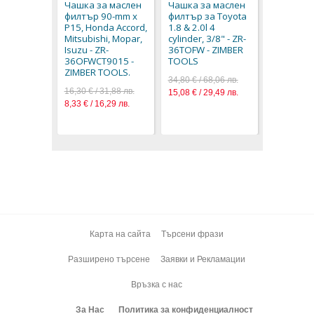
Чашка за маслен
Чашка за маслен
CITROEN.
филтър 90-mm x
филтър за Toyota
6318418-
P15, Honda Accord,
1.8 & 2.0l 4
17,80 € / 3
Mitsubishi, Mopar,
cylinder, 3/8" - ZR-
9,10 € / 17
Isuzu - ZR-
36TOFW - ZIMBER
36OFWCT9015 -
TOOLS
ZIMBER TOOLS.
34,80 € / 68,06 лв.
16,30 € / 31,88 лв.
15,08 € / 29,49 лв.
8,33 € / 16,29 лв.
Карта на сайта
Търсени фрази
Разширено търсене
Заявки и Рекламации
Връзка с нас
За Нас
Политика за конфиденциалност