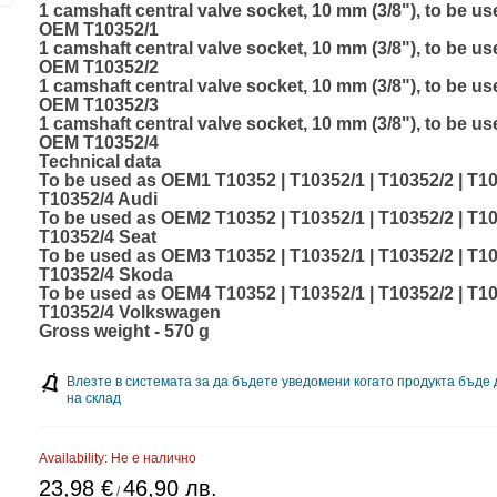
1 camshaft central valve socket, 10 mm (3/8"), to be us
OEM T10352/1
1 camshaft central valve socket, 10 mm (3/8"), to be us
OEM T10352/2
1 camshaft central valve socket, 10 mm (3/8"), to be us
OEM T10352/3
1 camshaft central valve socket, 10 mm (3/8"), to be us
OEM T10352/4
Technical data
To be used as OEM1 T10352 | T10352/1 | T10352/2 | T10
T10352/4 Audi
To be used as OEM2 T10352 | T10352/1 | T10352/2 | T10
T10352/4 Seat
To be used as OEM3 T10352 | T10352/1 | T10352/2 | T10
T10352/4 Skoda
To be used as OEM4 T10352 | T10352/1 | T10352/2 | T10
T10352/4 Volkswagen
Gross weight - 570 g
Влезте в системата за да бъдете уведомени когато продукта бъде
на склад
Availability:
Не е налично
23,98 €
46,90 лв.
/