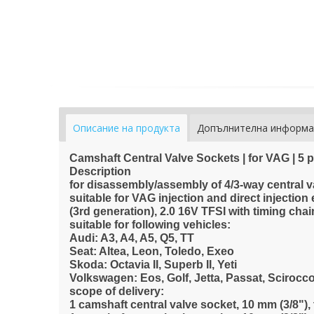
Описание на продукта
Допълнителна информа
Camshaft Central Valve Sockets | for VAG | 5 p
Description
for disassembly/assembly of 4/3-way central 
suitable for VAG injection and direct injection e
(3rd generation), 2.0 16V TFSI with timing chai
suitable for following vehicles:
Audi: A3, A4, A5, Q5, TT
Seat: Altea, Leon, Toledo, Exeo
Skoda: Octavia II, Superb II, Yeti
Volkswagen: Eos, Golf, Jetta, Passat, Scirocc
scope of delivery:
1 camshaft central valve socket, 10 mm (3/8")