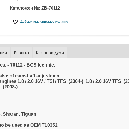
Каталожен №:
ZB-70112
Добави към списък с желания
ция
Ревюта
Ключови думи
cs. - 70112 - BGS technic.
valve of camshaft adjustment
ngines 1.8 / 2.0 16V / TSI / TFSI (2004-), 1.8 / 2.0 16V TFSI (2
n (2008-)
o, Sharan, Tiguan
, to be used as OEM T10352