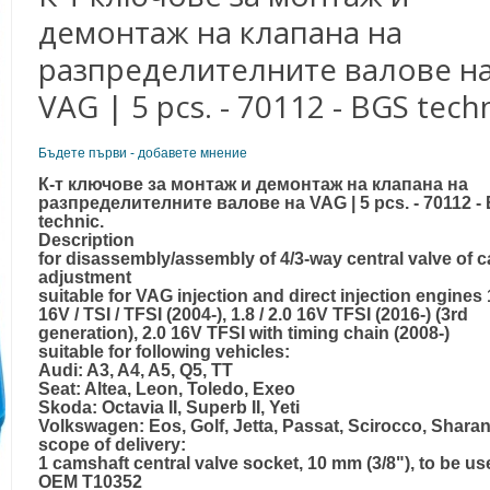
демонтаж на клапана на
разпределителните валове н
VAG | 5 pcs. - 70112 - BGS techn
Бъдете първи - добавете мнение
К-т ключове за монтаж и демонтаж на клапана на
разпределителните валове на VAG | 5 pcs. - 70112 -
technic.
Description
for disassembly/assembly of 4/3-way central valve of 
adjustment
suitable for VAG injection and direct injection engines 1
16V / TSI / TFSI (2004-), 1.8 / 2.0 16V TFSI (2016-) (3rd
generation), 2.0 16V TFSI with timing chain (2008-)
suitable for following vehicles:
Audi: A3, A4, A5, Q5, TT
Seat: Altea, Leon, Toledo, Exeo
Skoda: Octavia II, Superb II, Yeti
Volkswagen: Eos, Golf, Jetta, Passat, Scirocco, Shara
scope of delivery:
1 camshaft central valve socket, 10 mm (3/8"), to be us
OEM T10352