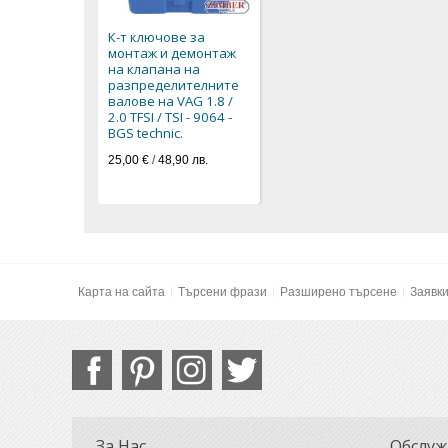
К-т ключове за
монтаж и демонтаж
на клапана на
разпределителните
валове на VAG 1.8 /
2.0 TFSI / TSI - 9064 -
BGS technic.
25,00 €
/
48,90 лв.
Карта на сайта
Търсени фрази
Разширено търсене
Заявк
За Нас
Обслуж