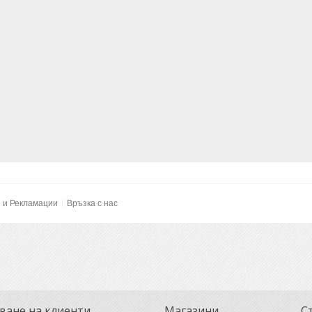
и и Рекламации
Връзка с нас
ване на клиенти
Магазини
С