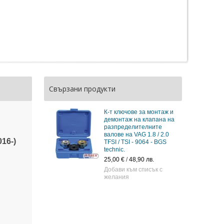
Свързани продукти
К-т ключове за монтаж и
демонтаж на клапана на
разпределителните
валове на VAG 1.8 / 2.0
016-)
TFSI / TSI - 9064 - BGS
technic.
25,00 €
/
48,90 лв.
Добави към списък с
желания