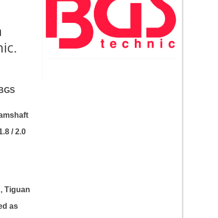
а
ic.
 BGS
camshaft
.8 / 2.0
n, Tiguan
ed as