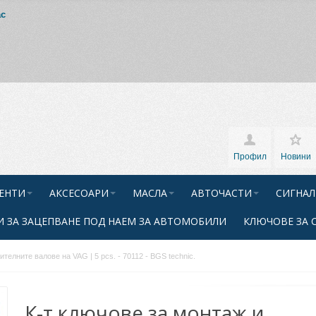
ас
Профил
Новини
ЕНТИ
АКСЕСОАРИ
МАСЛА
АВТОЧАСТИ
СИГНАЛ
 ЗА ЗАЦЕПВАНЕ ПОД НАЕМ ЗА АВТОМОБИЛИ
КЛЮЧОВЕ ЗА 
телните валове на VAG | 5 pcs. - 70112 - BGS technic.
К-т ключове за монтаж и