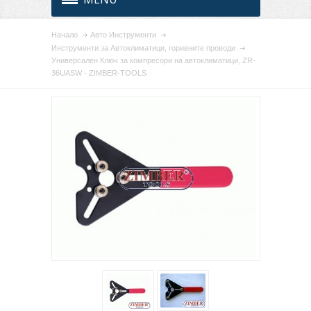
Начало
Авто Инструменти
Инструменти за Автоклиматици, горивните проводи
Универсален Ключ за компресори на автоклиматици, ZR-
36UASW - ZIMBER-TOOLS