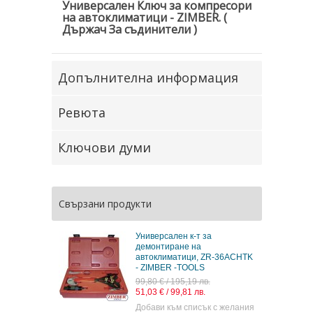
Универсален Ключ за компресори
на автоклиматици - ZIMBER.
(
Държач За съдинители )
Допълнителна информация
Ревюта
Ключови думи
Свързани продукти
Универсален к-т за
демонтиране на
автоклиматици, ZR-36ACHTK
- ZIMBER -TOOLS
99,80 € / 195,19 лв.
51,03 € / 99,81 лв.
Добави към списък с желания