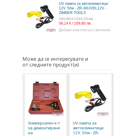
UV лампа за автоклиматици
12V. 50w - ZR-36UVDL12V -
ZIMBER-TOOLS
109,80 € / 214,75 лв.
56,14 € / 109,80 лв.
Добави към списък с желания
Може да се интересувате и
от следните продукт(и)
Универсален к-т
UV лампа за
за демонтиране
автоклиматици
на
12V. 50w - ZR-