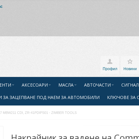
ас
Профил
Новини
ЕНТИ
АКСЕСОАРИ
МАСЛА
АВТОЧАСТИ
СИГНАЛ
 ЗА ЗАЦЕПВАНЕ ПОД НАЕМ ЗА АВТОМОБИЛИ
КЛЮЧОВЕ ЗА 
M47 MBW211 CDI, ZR-41PDIPS01 - ZIMBER TOOLS
Накрайник за вадене на Com