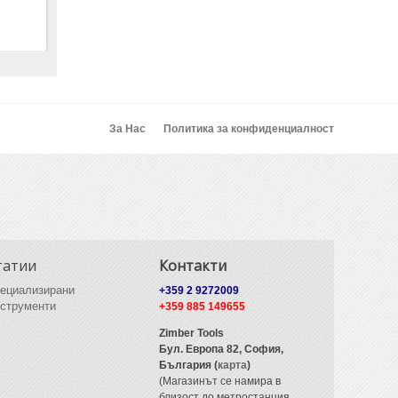
За Нас
Политика за конфиденциалност
татии
Контакти
ециализирани
+359 2 9272009
струменти
+359 885 149655
Zimber Tools
Бул. Европа 82,
София,
България (
карта
)
(Магазинът се намира в
близост до метростанция