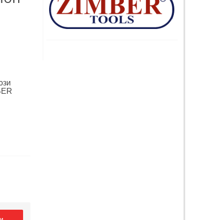
юзи
BER
и