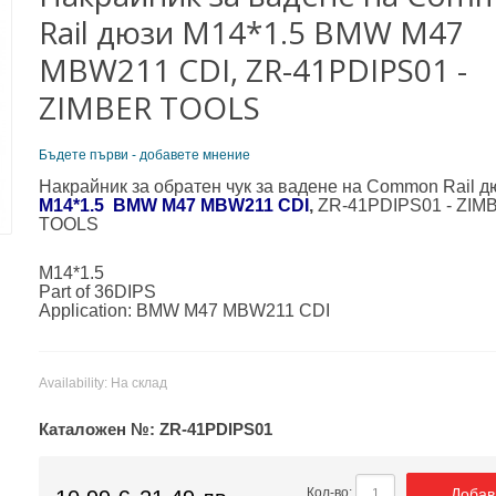
Rail дюзи M14*1.5 BMW M47
MBW211 CDI, ZR-41PDIPS01 -
ZIMBER TOOLS
Бъдете първи - добавете мнение
Накрайник за обратен чук за вадене на Common Rail д
M14*1.5 BMW M47 MBW211 CDI
,
ZR-41PDIPS01 - ZIM
TOOLS
M14*1.5
Part of 36DIPS
Application: BMW M47 MBW211 CDI
Availability:
На склад
Каталожен №:
ZR-41PDIPS01
Добав
Кол-во: