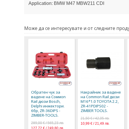
Application: BMW M47 MBW211 CDI
Може да се интересувате и от следните проду
Обратен чук за
Накрайник за вадене
вадене на Coммon
на Common Rail дюзи
Rail дюзи Bosch,
M16*1.0 TOYOTA 2.2,
Delphi инжектори.
ZR-41PDIPS02 -
6бр, ZR-36DIPS -
ZIMBER TOOLS.
ZIMBER-TOOLS.
21,50 € / 42,05 лв.
289,00 € / 565,23 лв.
10,99 € / 21,49 лв.
127,72 € / 249,80 лв.