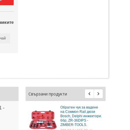
амките
чай
Свързани продукти
 -
Обратен чук за вадене
на Coммon Rail дюзи
Bosch, Delphi инжектори.
6бр, ZR-36DIPS -
ZIMBER-TOOLS.