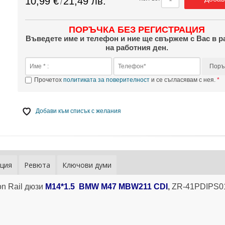
10,99 €
21,49 лв.
/
ПОРЪЧКА БЕЗ РЕГИСТРАЦИЯ
Въведете име и телефон и ние ще свържем с Вас в р
на работния ден.
Поръ
Прочетох
политиката за поверителност
и се съгласявам с нея.
Добави към списък с желания
ция
Ревюта
Ключови думи
n Rail дюзи
M14*1.5 BMW M47 MBW211 CDI
,
ZR-41PDIPS01