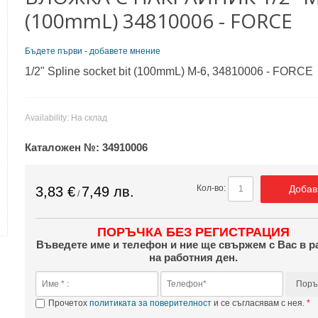
(100mmL) 34810006 - FORCE
Бъдете първи - добавете мнение
1/2" Spline socket bit (100mmL) M-6, 34810006 - FORCE
Availability:
На склад
Каталожен №:
34910006
Добав
Кол-во:
3,83 €
7,49 лв.
/
ПОРЪЧКА БЕЗ РЕГИСТРАЦИЯ
Въведете име и телефон и ние ще свържем с Вас в р
на работния ден.
Поръ
Прочетох
политиката за поверителност
и се съгласявам с нея.