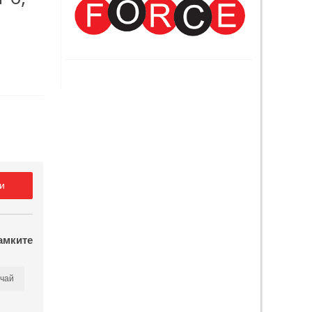
и
амките
чай