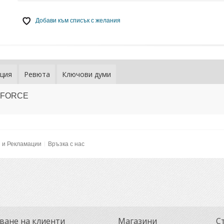
Добави към списък с желания
ция
Ревюта
Ключови думи
 - FORCE
и и Рекламации
Връзка с нас
ване на клиенти
Магазини
С