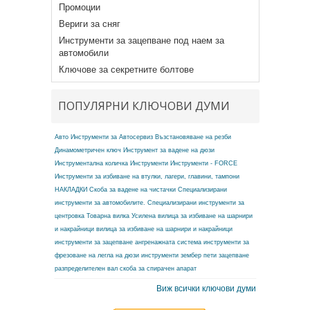
Промоции
Вериги за сняг
Инструменти за зацепване под наем за
автомобили
Ключове за секретните болтове
ПОПУЛЯРНИ КЛЮЧОВИ ДУМИ
Авто Инструменти за Автосервиз
Възстановяване на резби
Динамометричен ключ
Инструмент за вадене на дюзи
Инструментална количка
Инструменти
Инструменти - FORCE
Инструменти за избиване на втулки, лагери, главини, тампони
НАКЛАДКИ
Скоба за вадене на чистачки
Специализирани
инструменти за автомобилите.
Специализирани инструменти за
центровка
Товарна вилка
Усилена вилица за избиване на шарнири
и накрайници
вилица за избиване на шарнири и накрайници
инструменти за зацепване ангренажната система
инструменти за
фрезоване на легла на дюзи
инструменти зембер
пети зацепване
разпределителен вал
скоба за спирачен апарат
Виж всички ключови думи