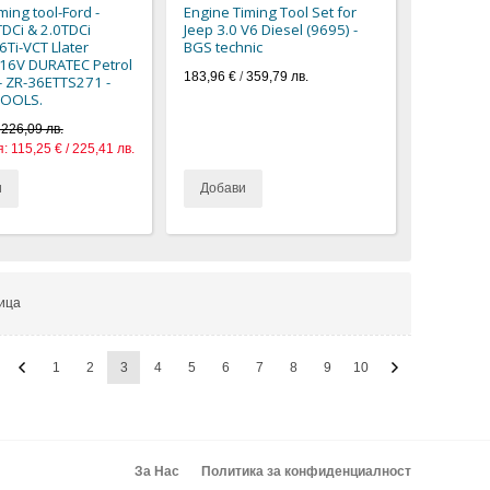
ming tool-Ford -
Engine Timing Tool Set for
TDCi & 2.0TDCi
Jeep 3.0 V6 Diesel (9695) -
.6Ti-VCT Llater
BGS technic
 16V DURATEC Petrol
183,96 €
/
359,79 лв.
- ZR-36ETTS271 -
TOOLS.
 226,09 лв.
:
115,25 € / 225,41 лв.
и
Добави
ица
1
2
3
4
5
6
7
8
9
10
За Нас
Политика за конфиденциалност