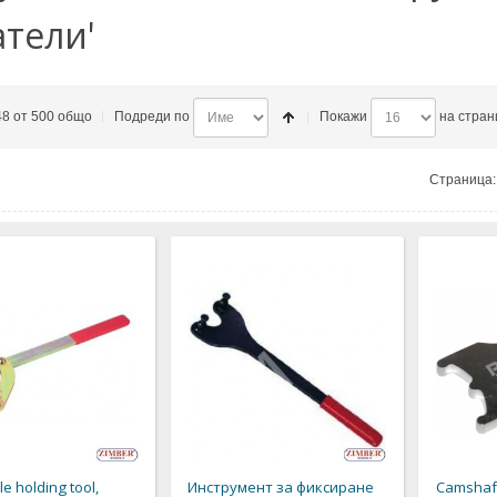
атели'
48 от 500 общо
Подреди по
Покажи
на стран
Страница:
e holding tool,
Инструмент за фиксиране
Camshaft