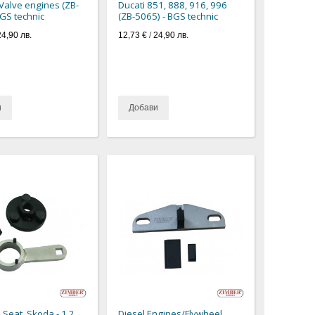
-Valve engines (ZB-
Ducati 851, 888, 916, 996
BGS technic
(ZB-5065) - BGS technic
24,90 лв.
12,73 €
/
24,90 лв.
и
Добави
 Seat, Skoda - 1.2
Diesel Engines/Flywheel