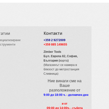
татии
Контакти
ециализирани
+359 2 9272009
струменти
+359 885 149655
Zimber Tools
Бул. Европа 82,
София,
България (
карта
)
(Магазинът се намира в
близост до метростанция
Сливница)
Ние винаги сме на
Ваше
разположение от
9:00 до 18:00 ч. - делничен ден
и от
09
:00 до 14:00ч. - събота