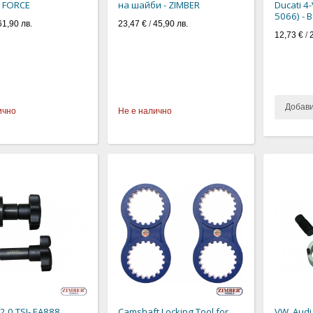
 FORCE
на шайби - ZIMBER
Ducati 4
5066) - 
61,90 лв.
23,47 €
/
45,90 лв.
12,73 €
/
Добав
ично
Не е налично
 2.0 TSI- EA888
Camshaft Locking Tool for
VW, Audi,