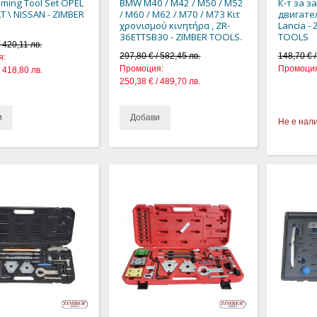
iming Tool Set OPEL
BMW M40 / M42 / M50 / M52
К-т за 
T \ NISSAN - ZIMBER
/ M60 / M62 / M70 / M73 Κιτ
двигател
χρονισμού κινητήρα , ZR-
Lancia -
36ETTSB30 - ZIMBER TOOLS.
TOOLS
 420,11 лв.
297,80 € / 582,45 лв.
148,70 € /
я:
Промоция:
Промоция
/ 418,80 лв.
250,38 € / 489,70 лв.
и
Добави
Не е нал