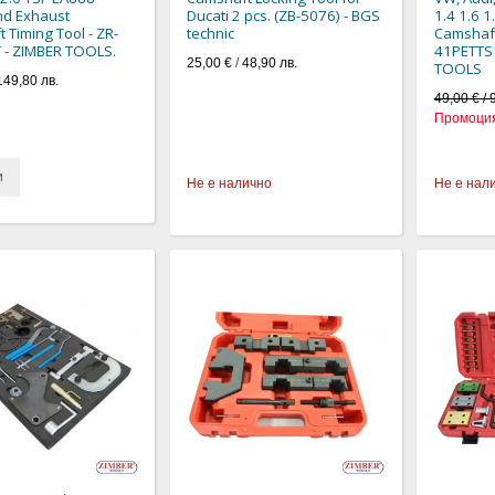
nd Exhaust
Ducati 2 pcs. (ZB-5076) - BGS
1.4 1.6 1
 Timing Tool - ZR-
technic
Camshaft
 - ZIMBER TOOLS.
41PETTS
25,00 €
/
48,90 лв.
TOOLS
149,80 лв.
49,00 € / 
Промоция
и
Не е налично
Не е нал