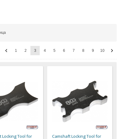
ица
1
2
3
4
5
6
7
8
9
10
 Locking Tool for
Camshaft Locking Tool for