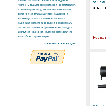
главини, тампони
НАКЛАДКИ
Скоба за вадене на
9G0606-
чистачки
Специализирани инструменти за автомобилите.
31,65 €
/
Специализирани инструменти за центровка
Товарна
вилка
Усилена вилица за избиване на шарнири и
накрайници
вилица за избиване на шарнири и
накрайници
инструменти за зацепване ангренажната
система
инструменти за фрезоване на легла на дюзи
инструменти зембер
пети зацепване разпределителен
вал
скоба за спирачен апарат
Не е нал
Виж всички ключови думи
VAG 1.8,