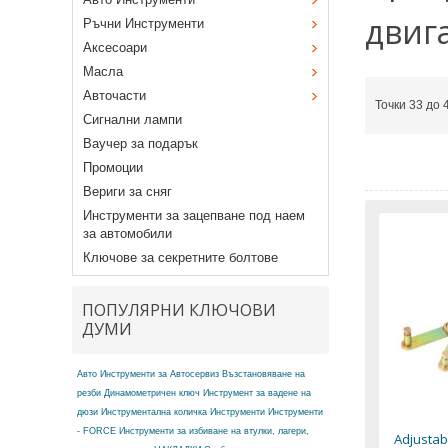
двиг
Ръчни Инструменти
Аксесоари
Масла
Авточасти
Точки 33 до 
Сигнални лампи
Ваучер за подарък
Промоции
Вериги за сняг
Инструменти за зацепване под наем
за автомобили
Ключове за секретните болтове
ПОПУЛЯРНИ КЛЮЧОВИ
ДУМИ
Авто Инструменти за Автосервиз
Възстановяване на
резби
Динамометричен ключ
Инструмент за вадене на
дюзи
Инструментална количка
Инструменти
Инструменти
- FORCE
Инструменти за избиване на втулки, лагери,
Adjustabl