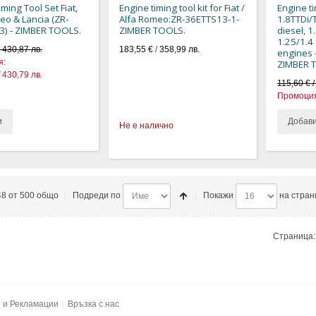
ming Tool Set Fiat,
Engine timing tool kit for Fiat /
Engine ti
eo & Lancia (ZR-
Alfa Romeo:ZR-36ETTS13-1-
1.8TTDi/
3) - ZIMBER TOOLS.
ZIMBER TOOLS.
diesel, 1
1.25/1.4
/ 430,87 лв.
183,55 €
/
358,99 лв.
engines 
я:
ZIMBER 
/ 430,79 лв.
115,60 € /
Промоция
и
Добав
Не е налично
48 от 500 общо
Подреди по
Покажи
на стран
Страница:
и и Рекламации
Връзка с нас