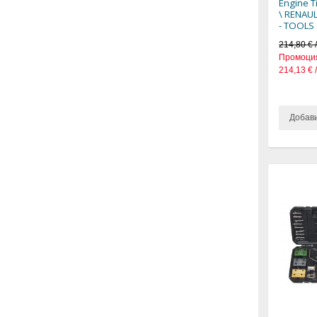
Engine T
\ RENAUL
- TOOLS
214,80 € /
Промоци
214,13 € 
Добав