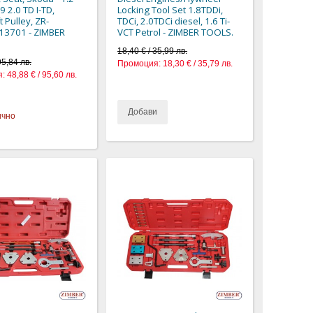
.9 2.0 TD I-TD,
Locking Tool Set 1.8TDDi,
 Pulley, ZR-
TDCi, 2.0TDCi diesel, 1.6 Ti-
13701 - ZIMBER
VCT Petrol - ZIMBER TOOLS.
18,40 € / 35,99 лв.
95,84 лв.
Промоция:
18,30 € / 35,79 лв.
:
48,88 € / 95,60 лв.
Добави
ично