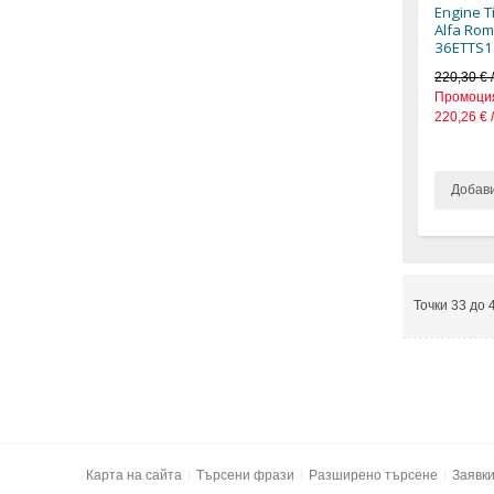
Engine Ti
Alfa Rom
36ETTS1
220,30 € 
Промоци
220,26 € 
Добав
Точки 33 до 
Карта на сайта
Търсени фрази
Разширено търсене
Заявк