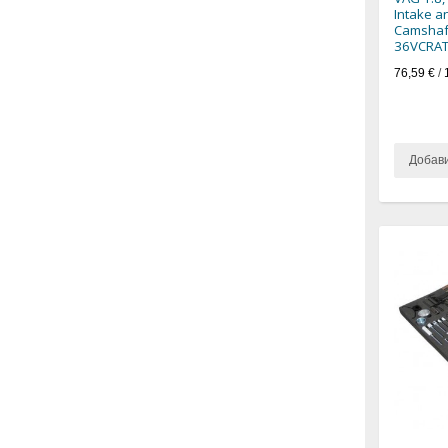
Intake a
Camshaft
36VCRAT
76,59 €
/
Добав