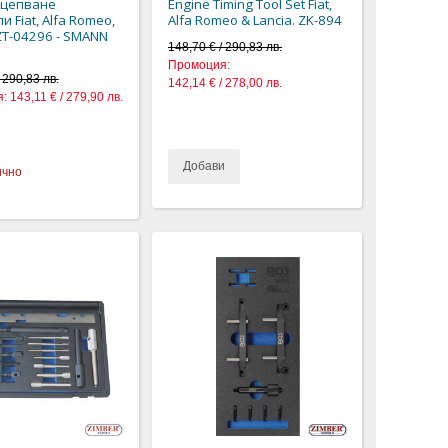
зацепване
Engine Timing Tool Set Fiat,
и Fiat, Alfa Romeo,
Alfa Romeo & Lancia. ZK-894
 ZT-04296 - SMANN
148,70 € / 290,83 лв.
Промоция:
 290,83 лв.
142,14 € / 278,00 лв.
:
143,11 € / 279,90 лв.
Добави
ично