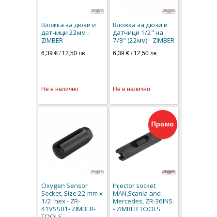
Вложка за дюзи и
Вложка за дюзи и
датчици 22мм -
датчици 1/2" на
ZIMBER
7/8" (22мм) - ZIMBER
6,39 €
/
12,50 лв.
6,39 €
/
12,50 лв.
Не е налично
Не е налично
Промо
Oxygen Sensor
Injector socket
Socket, Size 22 mm x
MAN,Scania and
1/2' hex - ZR-
Mercedes, ZR-36INS
41VSS01- ZIMBER-
- ZIMBER TOOLS.
TOOLS