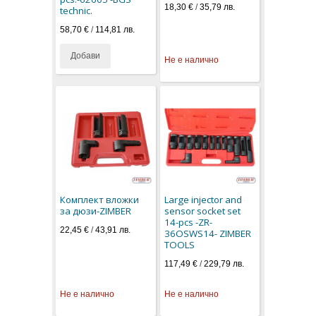
18,30 €
/
35,79 лв.
technic.
58,70 €
/
114,81 лв.
Добави
Не е налично
Комплект вложки
Large injector and
за дюзи-ZIMBER
sensor socket set
14-pcs -ZR-
22,45 €
/
43,91 лв.
36OSWS14- ZIMBER
TOOLS
117,49 €
/
229,79 лв.
Не е налично
Не е налично