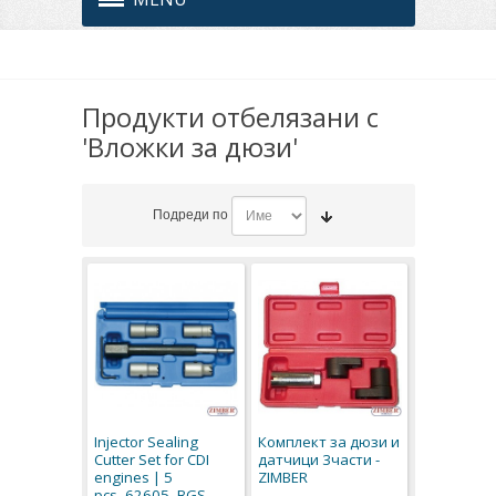
Продукти отбелязани с
'Вложки за дюзи'
Подреди по
Injector Sealing
Комплект за дюзи и
Cutter Set for CDI
датчици 3части -
engines | 5
ZIMBER
pcs.-62605 -BGS