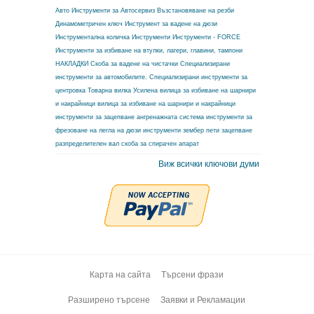
Авто Инструменти за Автосервиз
Възстановяване на резби
Динамометричен ключ
Инструмент за вадене на дюзи
Инструментална количка
Инструменти
Инструменти - FORCE
Инструменти за избиване на втулки, лагери, главини, тампони
НАКЛАДКИ
Скоба за вадене на чистачки
Специализирани
инструменти за автомобилите.
Специализирани инструменти за
центровка
Товарна вилка
Усилена вилица за избиване на шарнири
и накрайници
вилица за избиване на шарнири и накрайници
инструменти за зацепване ангренажната система
инструменти за
фрезоване на легла на дюзи
инструменти зембер
пети зацепване
разпределителен вал
скоба за спирачен апарат
Виж всички ключови думи
Карта на сайта
Търсени фрази
Разширено търсене
Заявки и Рекламации