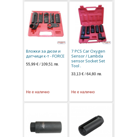
Вложки за дюзи и
7 PCS Car Oxygen
датчици к-т - FORCE
Sensor / Lambda
sensor Socket Set
55,99 €
/
109,51 лв.
Tool .
33,13 €
/
64,80 лв.
Не е налично
Не е налично