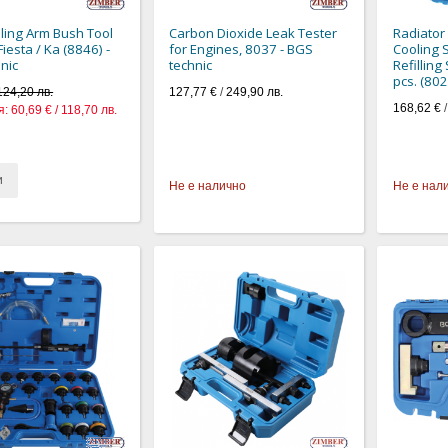
iling Arm Bush Tool
Carbon Dioxide Leak Tester
Radiator
Fiesta / Ka (8846) -
for Engines, 8037 - BGS
Cooling 
nic
technic
Refilling
pcs. (802
124,20 лв.
127,77 €
/
249,90 лв.
168,62 €
я:
60,69 € / 118,70 лв.
и
Не е налично
Не е нал