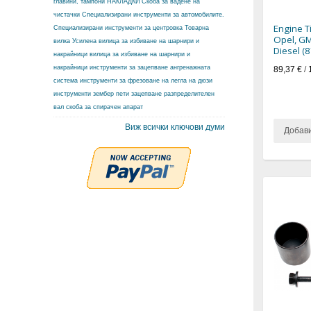
главини, тампони
НАКЛАДКИ
Скоба за вадене на
чистачки
Специализирани инструменти за автомобилите.
Engine T
Специализирани инструменти за центровка
Товарна
Opel, GM
вилка
Усилена вилица за избиване на шарнири и
Diesel (
накрайници
вилица за избиване на шарнири и
накрайници
инструменти за зацепване ангренажната
89,37 €
/
система
инструменти за фрезоване на легла на дюзи
инструменти зембер
пети зацепване разпределителен
вал
скоба за спирачен апарат
Виж всички ключови думи
Добав