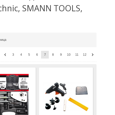
chnic, SMANN TOOLS,
ница
3
4
5
6
7
8
9
10
11
12