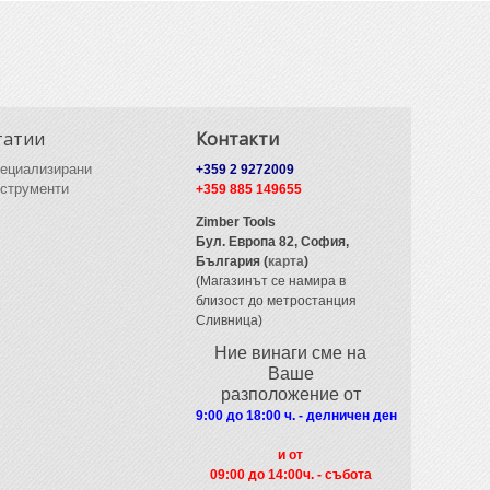
татии
Контакти
ециализирани
+359 2 9272009
струменти
+359 885 149655
Zimber Tools
Бул. Европа 82,
София,
България (
карта
)
(Магазинът се намира в
близост до метростанция
Сливница)
Ние винаги сме на
Ваше
разположение от
9:00 до 18:00 ч. - делничен ден
и от
09
:00 до 14:00ч. - събота