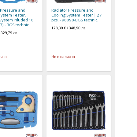
 Pressure and
Radiator Pressure and
System Tester,
Cooling System Tester | 27
 System inluded 18
pcs. - 98098-BGS technic.
7) - BGS technic
178,39 €
/
348,90 лв.
/
329,79 лв.
ично
Не е налично