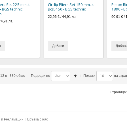
liers Set 225 mm 4
Circlip Pliers Set 150 mm. 4
Piston R
 - BGS technic
pcs, 450 - BGS technic
1890 - B
.
22,96 €
/
44,91 лв.
90,91 €
/
74,91 лв.
и
Добави
Добав
112 от 330 общо
Подреди по
Покажи
на стра
Страница:
и и Рекламации
Връзка с нас