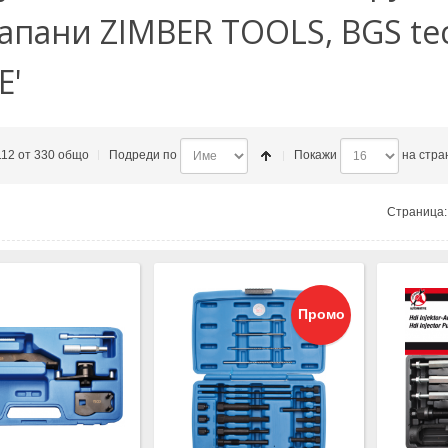
лапани ZIMBER TOOLS, BGS te
E'
112 от 330 общо
Подреди по
Покажи
на стра
Страница:
Промо