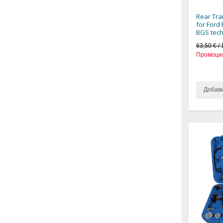
Rear Tra
for Ford 
BGS tech
63,50 € / 
Промоци
Добав