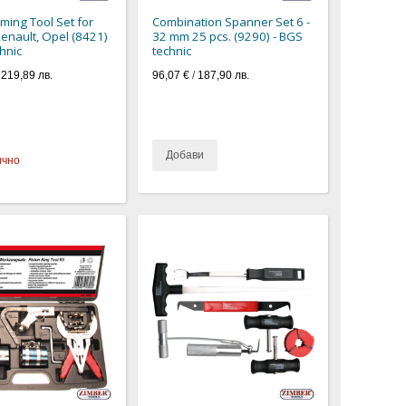
ming Tool Set for
Combination Spanner Set 6 -
Renault, Opel (8421)
32 mm 25 pcs. (9290) - BGS
hnic
technic
/
219,89 лв.
96,07 €
/
187,90 лв.
Добави
ично