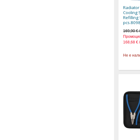
Radiator
Cooling 
Refillin
pcs.8098
169,90 € 
Промоци
168,68 € 
Не е нал