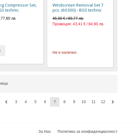
ing Compressor Set,
Windscreen Removal Set 7
GS technic.
pcs. (60300) - BGS technic
177,80 лв.
45,90 € / 89,77 лв.
Промоция:
43,41 € / 84,90 лв.
и
Не е налично
ница
3
4
5
6
7
8
9
10
11
12
За Нас
Политика за конфиденциалност