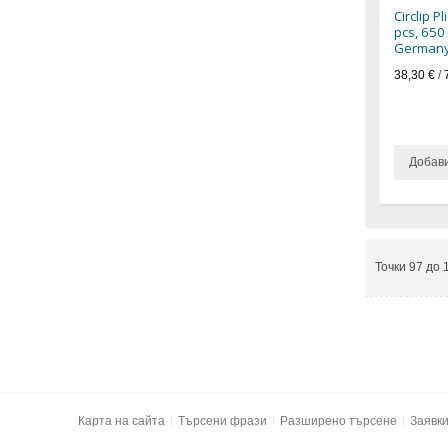
Circlip P
pcs, 650
Germany
38,30 €
/
Добав
Точки 97 до 
Карта на сайта
Търсени фрази
Разширено търсене
Заявк