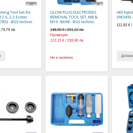
iming Tool Set for
GLOW PLUG ELECTRODES
HDI Injec
 2.0, 2.2 Ecotec
REMOVAL TOOL SET, M8 &
(98349) 
8785) - BGS technic
M10 -8698 - BGS technic.
111,92 €
/
174,79 лв.
148,90 € / 291,22 лв.
Промоция:
122,15 € / 238,90 лв.
и
Добав
Не е налично