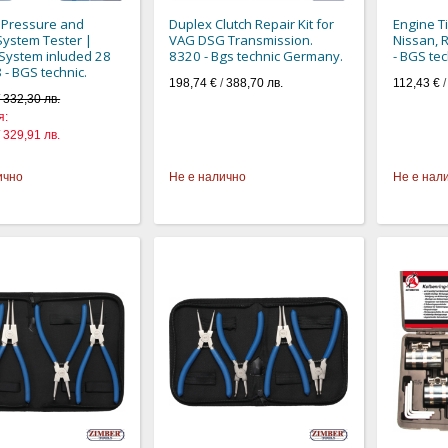
 Pressure and
Duplex Clutch Repair Kit for
Engine Ti
System Tester |
VAG DSG Transmission.
Nissan, 
g System inluded 28
8320 - Bgs technic Germany.
- BGS tec
 - BGS technic.
198,74 €
/
388,70 лв.
112,43 €
/ 332,30 лв.
я:
/ 329,91 лв.
ично
Не е налично
Не е нал