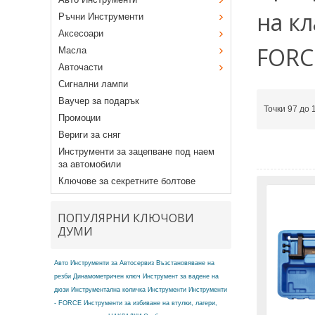
на к
Ръчни Инструменти
Аксесоари
FORC
Масла
Авточасти
Сигнални лампи
Ваучер за подарък
Точки 97 до 
Промоции
Вериги за сняг
Инструменти за зацепване под наем
за автомобили
Ключове за секретните болтове
ПОПУЛЯРНИ КЛЮЧОВИ
ДУМИ
Авто Инструменти за Автосервиз
Възстановяване на
резби
Динамометричен ключ
Инструмент за вадене на
дюзи
Инструментална количка
Инструменти
Инструменти
- FORCE
Инструменти за избиване на втулки, лагери,